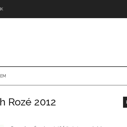
NK
LEM
ah Rozé 2012