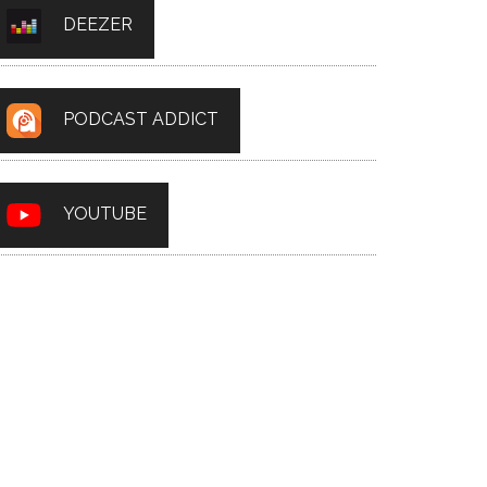
DEEZER
PODCAST ADDICT
YOUTUBE