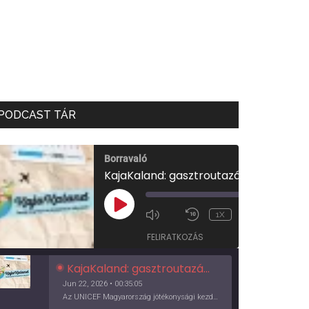
PODCAST TÁR
Borravaló
KajaKaland: gasztroutazás a föld körül
00:00
/
PLAY
1X
00:35:05
EPISODE
FELIRATKOZÁS
KajaKaland: gasztroutazás a föld körül
Jun 22, 2026 • 00:35:05
Az UNICEF Magyarország jótékonysági kezdeményezése izgalmas, egész éves világkörüli ízutazásra hív, igazi családi program és gasztroedukáció, illetve segítség a rászorulóknak is egyben.