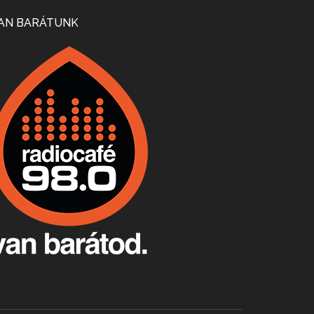
Mi lesz a magyar borágazattal, magyar borral? A kérdés több szempontból is releváns, a gazdasági, környezetei változások sürgős válaszokat igényelnek. Erről beszélgettünk Ercsey Dániellel.
AN BARÁTUNK
A nagy szakácsgeneráció 1. rész - Id. Marchal József és Dobos C. József
Apr 24, 2026 • 00:38:10
Új sorozatunkban a nagy magyarországi szakácsgeneráció tagjairól beszélgetünk: a sorozat első részében a francia születésű, de a magyar konyhára nagy hatást gyakorló Id. Marchal József, és egyik leghíresebb tanítványa, Dobos C. József az alanyaink.
Villány, kékfrankos, Jackfall
Apr 17, 2026 • 00:35:38
Szép nemzetközi versenyeredmények, izgalmas, könnyed, de tartalmas kékfrankosok és portugieserek: ezt a vonalat viszi ma a Jackfall. A lehetőségek mellett vannak azonban kihívások, bőven.
Boston, teadélután, bab és homár
Apr 9, 2026 • 00:37:17
Milyen és mennyi teát öntöttek a bostoni kikötő vizébe, több, mint 250 évvel ezelőtt? És hogy lett a homárból drága étel, amikor régen még a szegények eledele volt és annyi volt belőle, hogy a földekre is hordták tápnak?
Fermentáljunk, a testünk meghálálja!
Apr 3, 2026 • 00:36:07
Egyszerűen fogalmaza: vannak a bélrendszerünkben rossz baktériumok, meg vannak jók. A fermentált élelmiszerekkel a jókat hozzuk előnybe, ráadásul finomat is eszünk – mondja B. Király Györgyi.