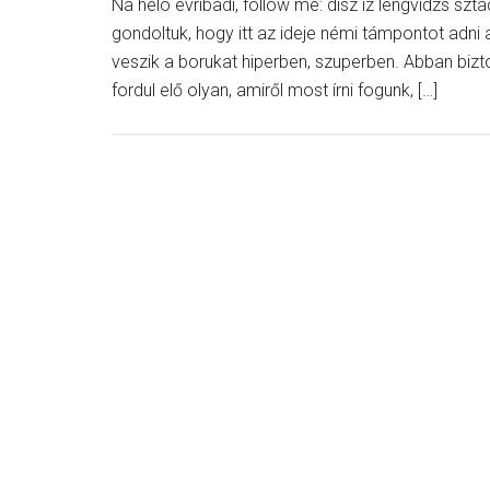
Na heló evribadi, follow me: disz iz lengvidzs sz
gondoltuk, hogy itt az ideje némi támpontot adni 
veszik a borukat hiperben, szuperben. Abban biz
fordul elő olyan, amiről most írni fogunk, […]