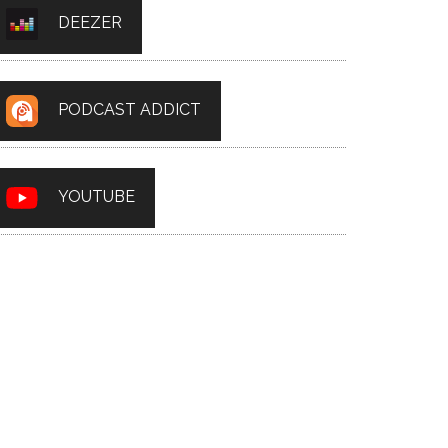
DEEZER
PODCAST ADDICT
YOUTUBE