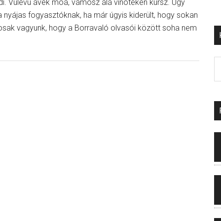
tádi. Vulevú ávek moá, vámosz álá vinotéken kursz. Úgy
a nyájas fogyasztóknak, ha már úgyis kiderült, hogy sokan
tosak vagyunk, hogy a Borravaló olvasói között soha nem