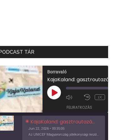
PODCAST TÁR
Borravaló
KajaKaland: gasztroutazás a föld körül
00:00
/
PLAY
1X
00:35:05
EPISODE
FELIRATKOZÁS
KajaKaland: gasztroutazás a föld körül
Jun 22, 2026 • 00:35:05
Az UNICEF Magyarország jótékonysági kezdeményezése izgalmas, egész éves világkörüli ízutazásra hív, igazi családi program és gasztroedukáció, illetve segítség a rászorulóknak is egyben.