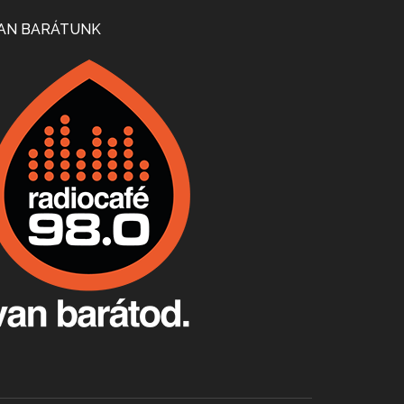
Mi lesz a magyar borágazattal, magyar borral? A kérdés több szempontból is releváns, a gazdasági, környezetei változások sürgős válaszokat igényelnek. Erről beszélgettünk Ercsey Dániellel.
AN BARÁTUNK
A nagy szakácsgeneráció 1. rész - Id. Marchal József és Dobos C. József
Apr 24, 2026 • 00:38:10
Új sorozatunkban a nagy magyarországi szakácsgeneráció tagjairól beszélgetünk: a sorozat első részében a francia születésű, de a magyar konyhára nagy hatást gyakorló Id. Marchal József, és egyik leghíresebb tanítványa, Dobos C. József az alanyaink.
Villány, kékfrankos, Jackfall
Apr 17, 2026 • 00:35:38
Szép nemzetközi versenyeredmények, izgalmas, könnyed, de tartalmas kékfrankosok és portugieserek: ezt a vonalat viszi ma a Jackfall. A lehetőségek mellett vannak azonban kihívások, bőven.
Boston, teadélután, bab és homár
Apr 9, 2026 • 00:37:17
Milyen és mennyi teát öntöttek a bostoni kikötő vizébe, több, mint 250 évvel ezelőtt? És hogy lett a homárból drága étel, amikor régen még a szegények eledele volt és annyi volt belőle, hogy a földekre is hordták tápnak?
Fermentáljunk, a testünk meghálálja!
Apr 3, 2026 • 00:36:07
Egyszerűen fogalmaza: vannak a bélrendszerünkben rossz baktériumok, meg vannak jók. A fermentált élelmiszerekkel a jókat hozzuk előnybe, ráadásul finomat is eszünk – mondja B. Király Györgyi.