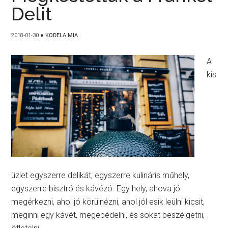
Delit
2018-01-30
●
KODELA MIA
A
kis
üzlet egyszerre delikát, egyszerre kulináris műhely,
egyszerre bisztró és kávézó. Egy hely, ahova jó
megérkezni, ahol jó körülnézni, ahol jól esik leülni kicsit,
meginni egy kávét, megebédelni, és sokat beszélgetni,