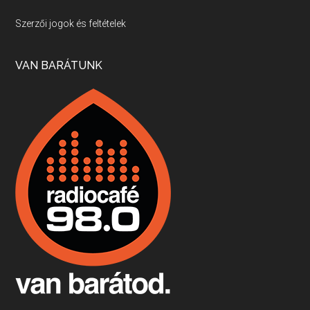
Villány, kékfrankos, Jackfall
Szerzői jogok és feltételek
Apr 17, 2026 • 00:35:38
Szép nemzetközi versenyeredmények, izgalmas, könnyed, de tartalmas kékfrankosok és portugieserek: ezt a vonalat viszi ma a Jackfall. A lehetőségek mellett vannak azonban kihívások, bőven.
VAN BARÁTUNK
Boston, teadélután, bab és homár
Apr 9, 2026 • 00:37:17
Milyen és mennyi teát öntöttek a bostoni kikötő vizébe, több, mint 250 évvel ezelőtt? És hogy lett a homárból drága étel, amikor régen még a szegények eledele volt és annyi volt belőle, hogy a földekre is hordták tápnak?
Fermentáljunk, a testünk meghálálja!
Apr 3, 2026 • 00:36:07
Egyszerűen fogalmaza: vannak a bélrendszerünkben rossz baktériumok, meg vannak jók. A fermentált élelmiszerekkel a jókat hozzuk előnybe, ráadásul finomat is eszünk – mondja B. Király Györgyi.