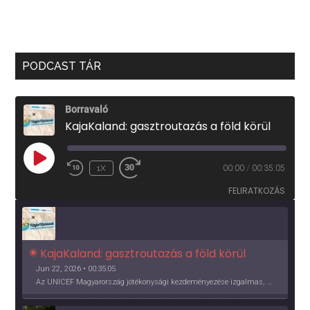
PODCAST TÁR
Borravaló
KajaKaland: gasztroutazás a föld körül
PLAY
1X
00:00
/
00:35:05
EPISODE
FELIRATKOZÁS
KajaKaland: gasztroutazás a föld körül 
Jun 22, 2026 • 00:35:05
Az UNICEF Magyarország jótékonysági kezdeményezése izgalmas, egész éves világkörüli ízutazásra hív, igazi családi program és gasztroedukáció, illetve segítség a rászorulóknak is egyben.