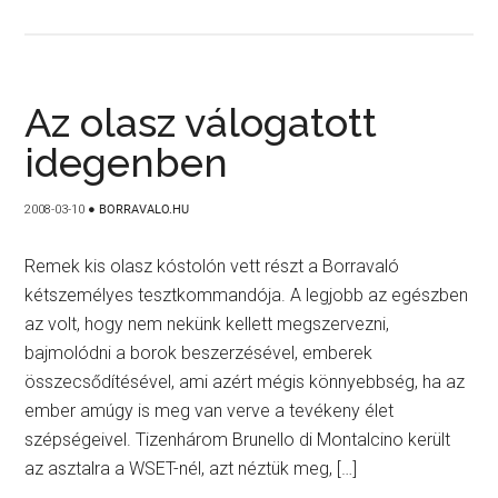
Az olasz válogatott
idegenben
2008-03-10
●
BORRAVALO.HU
Remek kis olasz kóstolón vett részt a Borravaló
kétszemélyes tesztkommandója. A legjobb az egészben
az volt, hogy nem nekünk kellett megszervezni,
bajmolódni a borok beszerzésével, emberek
összecsődítésével, ami azért mégis könnyebbség, ha az
ember amúgy is meg van verve a tevékeny élet
szépségeivel. Tizenhárom Brunello di Montalcino került
az asztalra a WSET-nél, azt néztük meg, […]