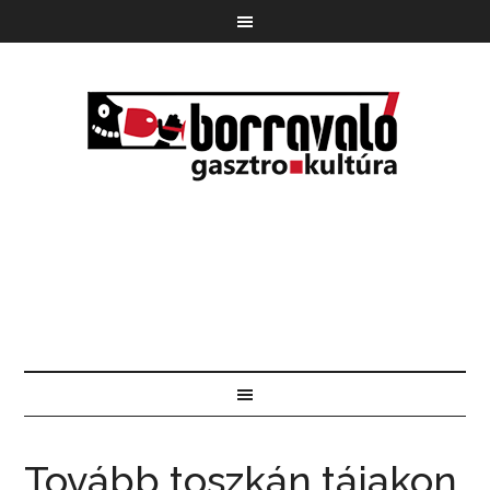
Tovább toszkán tájakon