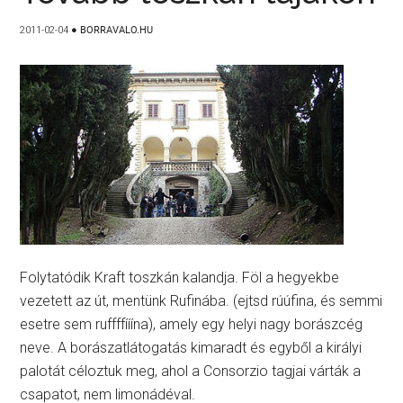
2011-02-04
●
BORRAVALO.HU
Folytatódik Kraft toszkán kalandja. Föl a hegyekbe
vezetett az út, mentünk Rufinába. (ejtsd rúúfina, és semmi
esetre sem ruffffííína), amely egy helyi nagy borászcég
neve. A borászatlátogatás kimaradt és egyből a királyi
palotát céloztuk meg, ahol a Consorzio tagjai várták a
csapatot, nem limonádéval.