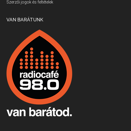
Szerzői jogok és feltételek
Apr 17, 2026 • 00:35:38
Szép nemzetközi versenyeredmények, izgalmas, könnyed, de tartalmas kékfrankosok és portugieserek: ezt a vonalat viszi ma a Jackfall. A lehetőségek mellett vannak azonban kihívások, bőven.
VAN BARÁTUNK
Boston, teadélután, bab és homár
Apr 9, 2026 • 00:37:17
Milyen és mennyi teát öntöttek a bostoni kikötő vizébe, több, mint 250 évvel ezelőtt? És hogy lett a homárból drága étel, amikor régen még a szegények eledele volt és annyi volt belőle, hogy a földekre is hordták tápnak?
Fermentáljunk, a testünk meghálálja!
Apr 3, 2026 • 00:36:07
Egyszerűen fogalmaza: vannak a bélrendszerünkben rossz baktériumok, meg vannak jók. A fermentált élelmiszerekkel a jókat hozzuk előnybe, ráadásul finomat is eszünk – mondja B. Király Györgyi.