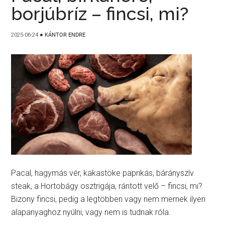
borjúbríz – fincsi, mi?
2025-06-24
●
KÁNTOR ENDRE
Pacal, hagymás vér, kakastöke paprikás, bárányszív
steak, a Hortobágy osztrigája, rántott velő – fincsi, mi?
Bizony fincsi, pedig a legtöbben vagy nem mernek ilyen
alapanyaghoz nyúlni, vagy nem is tudnak róla.