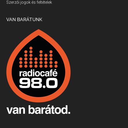
Szerzői jogok és feltételek
Apr 17, 2026 • 00:35:38
Szép nemzetközi versenyeredmények, izgalmas, könnyed, de tartalmas kékfrankosok és portugieserek: ezt a vonalat viszi ma a Jackfall. A lehetőségek mellett vannak azonban kihívások, bőven.
VAN BARÁTUNK
Boston, teadélután, bab és homár
Apr 9, 2026 • 00:37:17
Milyen és mennyi teát öntöttek a bostoni kikötő vizébe, több, mint 250 évvel ezelőtt? És hogy lett a homárból drága étel, amikor régen még a szegények eledele volt és annyi volt belőle, hogy a földekre is hordták tápnak?
Fermentáljunk, a testünk meghálálja!
Apr 3, 2026 • 00:36:07
Egyszerűen fogalmaza: vannak a bélrendszerünkben rossz baktériumok, meg vannak jók. A fermentált élelmiszerekkel a jókat hozzuk előnybe, ráadásul finomat is eszünk – mondja B. Király Györgyi.