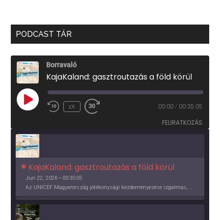
PODCAST TÁR
Borravaló
KajaKaland: gasztroutazás a föld körül
PLAY
1X
00:00
/
00:35:05
EPISODE
FELIRATKOZÁS
KajaKaland: gasztroutazás a föld körül 
Jun 22, 2026 • 00:35:05
Az UNICEF Magyarország jótékonysági kezdeményezése izgalmas, egész éves világkörüli ízutazásra hív, igazi családi program és gasztroedukáció, illetve segítség a rászorulóknak is egyben.