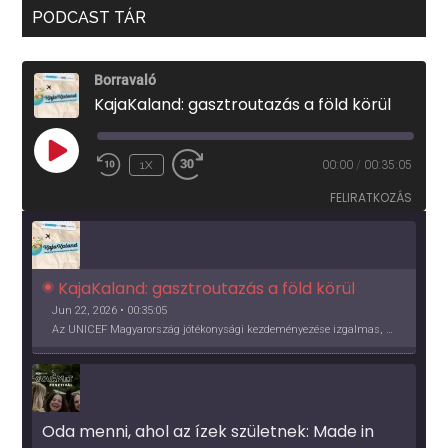
PODCAST TÁR
Borravaló
KajaKaland: gasztroutazás a föld körül
PLAY
1X
00:00
/
00:35:05
EPISODE
FELIRATKOZÁS
KajaKaland: gasztroutazás a föld körül 
Jun 22, 2026 • 00:35:05
Az UNICEF Magyarország jótékonysági kezdeményezése izgalmas, egész éves világkörüli ízutazásra hív, igazi családi program és gasztroedukáció, illetve segítség a rászorulóknak is egyben.
Oda menni, ahol az ízek születnek: Made in 