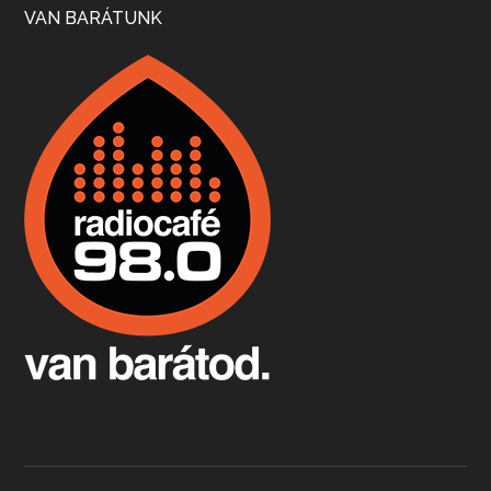
VAN BARÁTUNK
Boston, teadélután, bab és homár
Apr 9, 2026 • 00:37:17
Milyen és mennyi teát öntöttek a bostoni kikötő vizébe, több, mint 250 évvel ezelőtt? És hogy lett a homárból drága étel, amikor régen még a szegények eledele volt és annyi volt belőle, hogy a földekre is hordták tápnak?
Fermentáljunk, a testünk meghálálja!
Apr 3, 2026 • 00:36:07
Egyszerűen fogalmaza: vannak a bélrendszerünkben rossz baktériumok, meg vannak jók. A fermentált élelmiszerekkel a jókat hozzuk előnybe, ráadásul finomat is eszünk – mondja B. Király Györgyi.