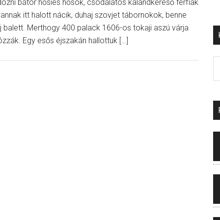
ndozni bátor hősies hősök, csodálatos kalandkereső férfiak
nnak itt halott nácik, duhaj szovjet tábornokok, benne
oj balett. Merthogy 400 palack 1606-os tokaji aszú várja
ózzák. Egy esős éjszakán hallottuk […]