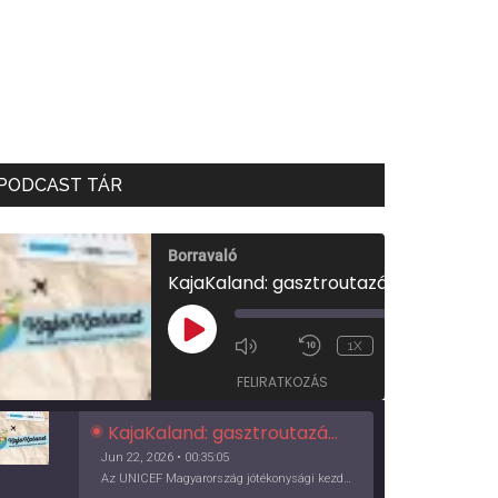
PODCAST TÁR
Borravaló
KajaKaland: gasztroutazás a föld körül
00:00
/
PLAY
1X
00:35:05
EPISODE
FELIRATKOZÁS
KajaKaland: gasztroutazás a föld körül
Jun 22, 2026 • 00:35:05
Az UNICEF Magyarország jótékonysági kezdeményezése izgalmas, egész éves világkörüli ízutazásra hív, igazi családi program és gasztroedukáció, illetve segítség a rászorulóknak is egyben.