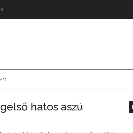
NK
LEM
egelső hatos aszú