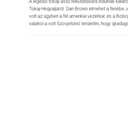
A legelső tokaji aszú felkutatására indulnak kala
Tokaj-Hegyaljáról. Dan Brown elmehet a fenébe, va
volt az ügyben a fél amerikai vezérkar, és a Bols
valahol a volt Szovjetúnió területén, hogy újradug