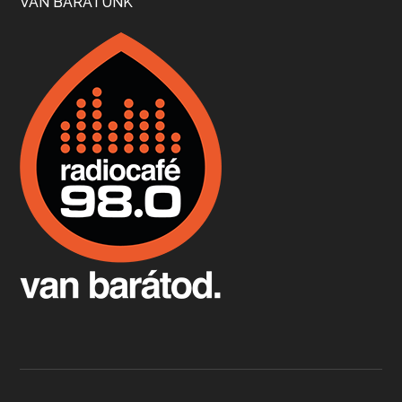
VAN BARÁTUNK
Boston, teadélután, bab és homár
Apr 9, 2026 • 00:37:17
Milyen és mennyi teát öntöttek a bostoni kikötő vizébe, több, mint 250 évvel ezelőtt? És hogy lett a homárból drága étel, amikor régen még a szegények eledele volt és annyi volt belőle, hogy a földekre is hordták tápnak?
Fermentáljunk, a testünk meghálálja!
Apr 3, 2026 • 00:36:07
Egyszerűen fogalmaza: vannak a bélrendszerünkben rossz baktériumok, meg vannak jók. A fermentált élelmiszerekkel a jókat hozzuk előnybe, ráadásul finomat is eszünk – mondja B. Király Györgyi.