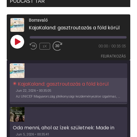
PODCAST TÁR
Borravaló
KajaKaland: gasztroutazás a föld körül
PLAY
1X
00:00
/
00:35:05
EPISODE
FELIRATKOZÁS
KajaKaland: gasztroutazás a föld körül 
Jun 22, 2026 • 00:35:05
Az UNICEF Magyarország jótékonysági kezdeményezése izgalmas, egész éves világkörüli ízutazásra hív, igazi családi program és gasztroedukáció, illetve segítség a rászorulóknak is egyben.
Oda menni, ahol az ízek születnek: Made in 
Vidék, Gourmet Fesztivál 2026
Jun 5, 2026 • 00:35:41