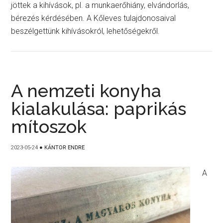
jöttek a kihívások, pl. a munkaerőhiány, elvándorlás,
bérezés kérdésében. A Kőleves tulajdonosaival
beszélgettünk kihívásokról, lehetőségekről.
A nemzeti konyha
kialakulása: paprikás
mítoszok
2023-05-24
●
KÁNTOR ENDRE
A