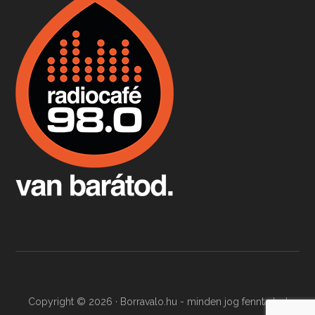
Boston, teadélután, bab és homár
Apr 9, 2026 • 00:37:17
Milyen és mennyi teát öntöttek a bostoni kikötő vizébe, több, mint 250 évvel ezelőtt? És hogy lett a homárból drága étel, amikor régen még a szegények eledele volt és annyi volt belőle, hogy a földekre is hordták tápnak?
Fermentáljunk, a testünk meghálálja!
Apr 3, 2026 • 00:36:07
Egyszerűen fogalmaza: vannak a bélrendszerünkben rossz baktériumok, meg vannak jók. A fermentált élelmiszerekkel a jókat hozzuk előnybe, ráadásul finomat is eszünk – mondja B. Király Györgyi.
Copyright © 2026 · Borravalo.hu - minden jog fenntartva!