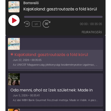
Borravaló
KajaKaland: gasztroutazás a föld körül
PLAY
1X
00:00
/
00:35:05
EPISODE
FELIRATKOZÁS
KajaKaland: gasztroutazás a föld körül 
Jun 22, 2026 • 00:35:05
Az UNICEF Magyarország jótékonysági kezdeményezése izgalmas, egész éves világkörüli ízutazásra hív, igazi családi program és gasztroedukáció, illetve segítség a rászorulóknak is egyben.
Oda menni, ahol az ízek születnek: Made in 
Vidék, Gourmet Fesztivál 2026
Jun 5, 2026 • 00:35:41
Az idei MBH Bank Gourmet Fesztivál mottója: Made in Vidék. A pócsmegyeri Papi, a mályinkai Iszkor és a szigligeti Villa Kabala tulajdonosai beszélnek arról, hogy mit jelentenek nekik a vidék ízei.