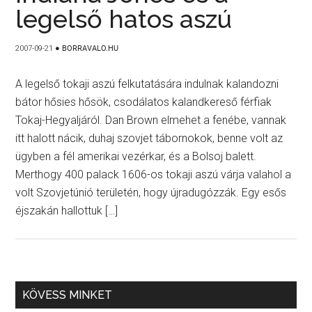
legelső hatos aszú
2007-09-21
●
BORRAVALO.HU
A legelső tokaji aszú felkutatására indulnak kalandozni
bátor hősies hősök, csodálatos kalandkereső férfiak
Tokaj-Hegyaljáról. Dan Brown elmehet a fenébe, vannak
itt halott nácik, duhaj szovjet tábornokok, benne volt az
ügyben a fél amerikai vezérkar, és a Bolsoj balett.
Merthogy 400 palack 1606-os tokaji aszú várja valahol a
volt Szovjetúnió területén, hogy újradugózzák. Egy esős
éjszakán hallottuk […]
KÖVESS MINKET