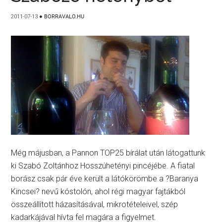
2011-07-13
●
BORRAVALO.HU
Még májusban, a Pannon TOP25 bírálat után látogattunk
ki Szabó Zoltánhoz Hosszúhetényi pincéjébe. A fiatal
borász csak pár éve került a látókörömbe a ?Baranya
Kincsei? nevű kóstolón, ahol régi magyar fajtákból
összeállított házasításával, mikrotételeivel, szép
kadarkájával hívta fel magára a figyelmet.