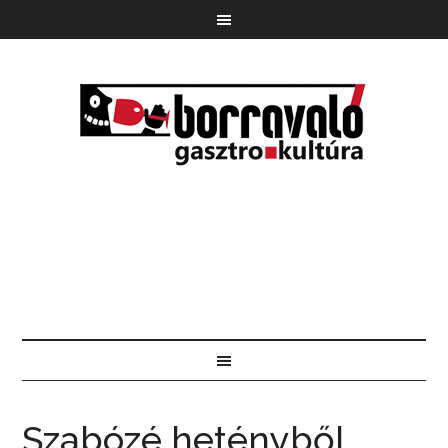
Szabózé hetényből