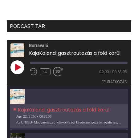
PODCAST TÁR
Borravaló
KajaKaland: gasztroutazás a föld körül
PLAY
1X
00:00
/
00:35:05
EPISODE
FELIRATKOZÁS
KajaKaland: gasztroutazás a föld körül 
Jun 22, 2026 • 00:35:05
Az UNICEF Magyarország jótékonysági kezdeményezése izgalmas, egész éves világkörüli ízutazásra hív, igazi családi program és gasztroedukáció, illetve segítség a rászorulóknak is egyben.