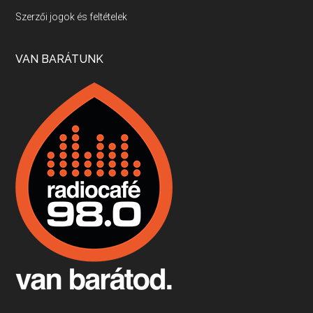
Villány, kékfrankos, Jackfall
Szerzői jogok és feltételek
Apr 17, 2026 • 00:35:38
Szép nemzetközi versenyeredmények, izgalmas, könnyed, de tartalmas kékfrankosok és portugieserek: ezt a vonalat viszi ma a Jackfall. A lehetőségek mellett vannak azonban kihívások, bőven.
VAN BARÁTUNK
Boston, teadélután, bab és homár
Apr 9, 2026 • 00:37:17
Milyen és mennyi teát öntöttek a bostoni kikötő vizébe, több, mint 250 évvel ezelőtt? És hogy lett a homárból drága étel, amikor régen még a szegények eledele volt és annyi volt belőle, hogy a földekre is hordták tápnak?
Fermentáljunk, a testünk meghálálja!
Apr 3, 2026 • 00:36:07
Egyszerűen fogalmaza: vannak a bélrendszerünkben rossz baktériumok, meg vannak jók. A fermentált élelmiszerekkel a jókat hozzuk előnybe, ráadásul finomat is eszünk – mondja B. Király Györgyi.