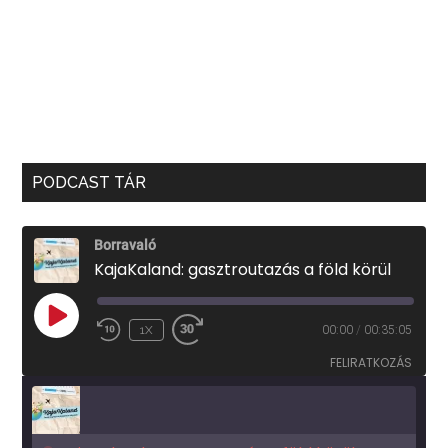
PODCAST TÁR
Borravaló
KajaKaland: gasztroutazás a föld körül
PLAY
1X
00:00
/
00:35:05
EPISODE
FELIRATKOZÁS