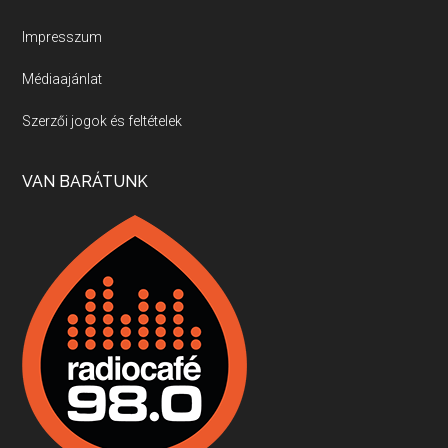
Új sorozatunkban a nagy magyarországi szakácsgeneráció tagjairól beszélgetünk: a sorozat első részében a francia születésű, de a magyar konyhára nagy hatást gyakorló Id. Marchal József, és egyik leghíresebb tanítványa, Dobos C. József az alanyaink.
Impresszum
Médiaajánlat
Villány, kékfrankos, Jackfall
Szerzői jogok és feltételek
Apr 17, 2026 • 00:35:38
Szép nemzetközi versenyeredmények, izgalmas, könnyed, de tartalmas kékfrankosok és portugieserek: ezt a vonalat viszi ma a Jackfall. A lehetőségek mellett vannak azonban kihívások, bőven.
VAN BARÁTUNK
Boston, teadélután, bab és homár
Apr 9, 2026 • 00:37:17
Milyen és mennyi teát öntöttek a bostoni kikötő vizébe, több, mint 250 évvel ezelőtt? És hogy lett a homárból drága étel, amikor régen még a szegények eledele volt és annyi volt belőle, hogy a földekre is hordták tápnak?
Fermentáljunk, a testünk meghálálja!
Apr 3, 2026 • 00:36:07
Egyszerűen fogalmaza: vannak a bélrendszerünkben rossz baktériumok, meg vannak jók. A fermentált élelmiszerekkel a jókat hozzuk előnybe, ráadásul finomat is eszünk – mondja B. Király Györgyi.