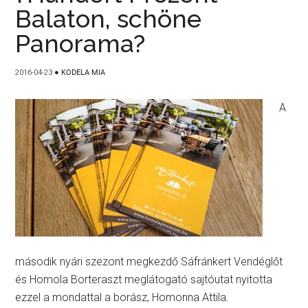
Balaton, schöne
Panorama?
2016-04-23
●
KODELA MIA
A
második nyári szezont megkezdő Sáfránkert Vendéglőt
és Homola Borteraszt meglátogató sajtóutat nyitotta
ezzel a mondattal a borász, Homonna Attila.