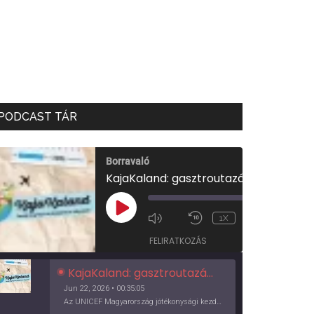
PODCAST TÁR
Borravaló
KajaKaland: gasztroutazás a föld körül
00:00
/
PLAY
1X
00:35:05
EPISODE
FELIRATKOZÁS
KajaKaland: gasztroutazás a föld körül
Jun 22, 2026 • 00:35:05
Az UNICEF Magyarország jótékonysági kezdeményezése izgalmas, egész éves világkörüli ízutazásra hív, igazi családi program és gasztroedukáció, illetve segítség a rászorulóknak is egyben.