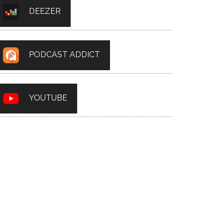
DEEZER
PODCAST ADDICT
YOUTUBE