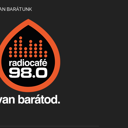
Mi lesz a magyar borágazattal, magyar borral? A kérdés több szempontból is releváns, a gazdasági, környezetei változások sürgős válaszokat igényelnek. Erről beszélgettünk Ercsey Dániellel.
AN BARÁTUNK
A nagy szakácsgeneráció 1. rész - Id. Marchal József és Dobos C. József
Apr 24, 2026 • 00:38:10
Új sorozatunkban a nagy magyarországi szakácsgeneráció tagjairól beszélgetünk: a sorozat első részében a francia születésű, de a magyar konyhára nagy hatást gyakorló Id. Marchal József, és egyik leghíresebb tanítványa, Dobos C. József az alanyaink.
Villány, kékfrankos, Jackfall
Apr 17, 2026 • 00:35:38
Szép nemzetközi versenyeredmények, izgalmas, könnyed, de tartalmas kékfrankosok és portugieserek: ezt a vonalat viszi ma a Jackfall. A lehetőségek mellett vannak azonban kihívások, bőven.
Boston, teadélután, bab és homár
Apr 9, 2026 • 00:37:17
Milyen és mennyi teát öntöttek a bostoni kikötő vizébe, több, mint 250 évvel ezelőtt? És hogy lett a homárból drága étel, amikor régen még a szegények eledele volt és annyi volt belőle, hogy a földekre is hordták tápnak?
Fermentáljunk, a testünk meghálálja!
Apr 3, 2026 • 00:36:07
Egyszerűen fogalmaza: vannak a bélrendszerünkben rossz baktériumok, meg vannak jók. A fermentált élelmiszerekkel a jókat hozzuk előnybe, ráadásul finomat is eszünk – mondja B. Király Györgyi.