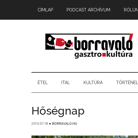
CÍMLAP
PODCAST ARCHÍVUM
RÓLU
ÉTEL
ITAL
KULTÚRA
TÖRTÉNE
Hőségnap
2015-07-18
●
BORRAVALO.HU