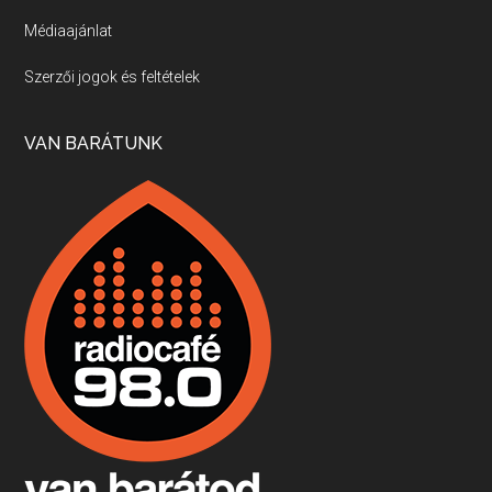
Médiaajánlat
Villány, kékfrankos, Jackfall
Szerzői jogok és feltételek
Apr 17, 2026 • 00:35:38
Szép nemzetközi versenyeredmények, izgalmas, könnyed, de tartalmas kékfrankosok és portugieserek: ezt a vonalat viszi ma a Jackfall. A lehetőségek mellett vannak azonban kihívások, bőven.
VAN BARÁTUNK
Boston, teadélután, bab és homár
Apr 9, 2026 • 00:37:17
Milyen és mennyi teát öntöttek a bostoni kikötő vizébe, több, mint 250 évvel ezelőtt? És hogy lett a homárból drága étel, amikor régen még a szegények eledele volt és annyi volt belőle, hogy a földekre is hordták tápnak?
Fermentáljunk, a testünk meghálálja!
Apr 3, 2026 • 00:36:07
Egyszerűen fogalmaza: vannak a bélrendszerünkben rossz baktériumok, meg vannak jók. A fermentált élelmiszerekkel a jókat hozzuk előnybe, ráadásul finomat is eszünk – mondja B. Király Györgyi.