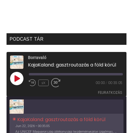
PODCAST TÁR
Borravaló
KajaKaland: gasztroutazás a föld körül
PLAY
1X
00:00
/
00:35:05
EPISODE
FELIRATKOZÁS
KajaKaland: gasztroutazás a föld körül 
Jun 22, 2026 • 00:35:05
Az UNICEF Magyarország jótékonysági kezdeményezése izgalmas, egész éves világkörüli ízutazásra hív, igazi családi program és gasztroedukáció, illetve segítség a rászorulóknak is egyben.