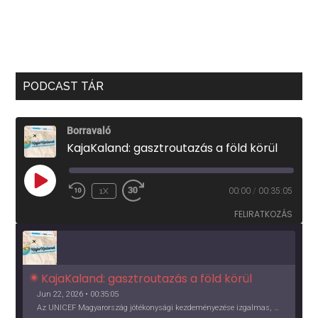
PODCAST TÁR
Borravaló
KajaKaland: gasztroutazás a föld körül
PLAY
1X
00:00
/
00:35:05
EPISODE
FELIRATKOZÁS
KajaKaland: gasztroutazás a föld körül 
Jun 22, 2026 • 00:35:05
Az UNICEF Magyarország jótékonysági kezdeményezése izgalmas, egész éves világkörüli ízutazásra hív, igazi családi program és gasztroedukáció, illetve segítség a rászorulóknak is egyben.