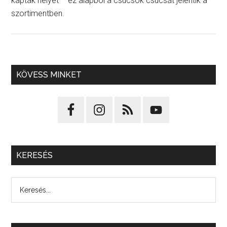
kaptak helyet – ez alapból a csúcsok csúcsát jelentik a
szortimentben.
KÖVESS MINKET
KERESÉS