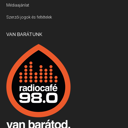
Médiaajánlat
Villány, kékfrankos, Jackfall
Szerzői jogok és feltételek
Apr 17, 2026 • 00:35:38
Szép nemzetközi versenyeredmények, izgalmas, könnyed, de tartalmas kékfrankosok és portugieserek: ezt a vonalat viszi ma a Jackfall. A lehetőségek mellett vannak azonban kihívások, bőven.
VAN BARÁTUNK
Boston, teadélután, bab és homár
Apr 9, 2026 • 00:37:17
Milyen és mennyi teát öntöttek a bostoni kikötő vizébe, több, mint 250 évvel ezelőtt? És hogy lett a homárból drága étel, amikor régen még a szegények eledele volt és annyi volt belőle, hogy a földekre is hordták tápnak?
Fermentáljunk, a testünk meghálálja!
Apr 3, 2026 • 00:36:07
Egyszerűen fogalmaza: vannak a bélrendszerünkben rossz baktériumok, meg vannak jók. A fermentált élelmiszerekkel a jókat hozzuk előnybe, ráadásul finomat is eszünk – mondja B. Király Györgyi.