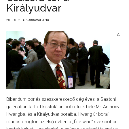
Királyudvar
2010-01-21
●
BORRAVALO.HU
A
Bibendum bor és szeszkereskedő cég éves, a Saatchi
galériában tartott kóstoláján botlottunk bele Mr. Anthony
Hwangba, és a Királyudvar boraiba. Hwang úr borai
ráadásul rögtön az első évben a „fine wine” szekcióban