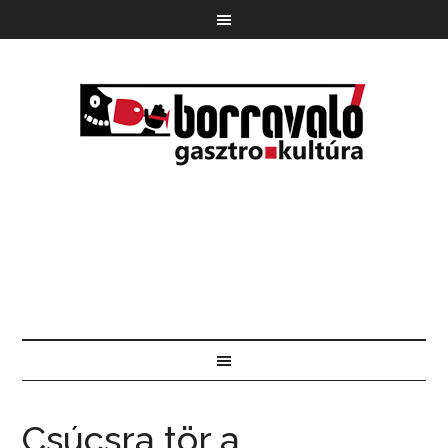
Csúcsra tör a