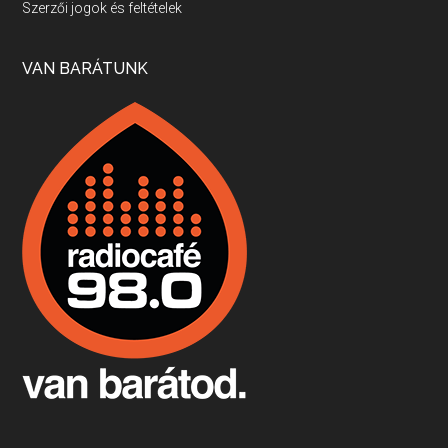
Szerzői jogok és feltételek
Apr 17, 2026 • 00:35:38
Szép nemzetközi versenyeredmények, izgalmas, könnyed, de tartalmas kékfrankosok és portugieserek: ezt a vonalat viszi ma a Jackfall. A lehetőségek mellett vannak azonban kihívások, bőven.
VAN BARÁTUNK
Boston, teadélután, bab és homár
Apr 9, 2026 • 00:37:17
Milyen és mennyi teát öntöttek a bostoni kikötő vizébe, több, mint 250 évvel ezelőtt? És hogy lett a homárból drága étel, amikor régen még a szegények eledele volt és annyi volt belőle, hogy a földekre is hordták tápnak?
Fermentáljunk, a testünk meghálálja!
Apr 3, 2026 • 00:36:07
Egyszerűen fogalmaza: vannak a bélrendszerünkben rossz baktériumok, meg vannak jók. A fermentált élelmiszerekkel a jókat hozzuk előnybe, ráadásul finomat is eszünk – mondja B. Király Györgyi.