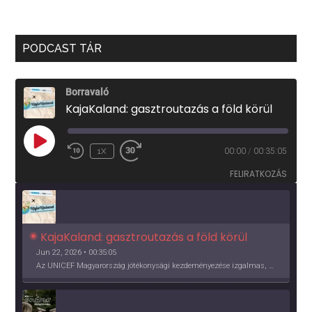
PODCAST TÁR
Borravaló
KajaKaland: gasztroutazás a föld körül
PLAY
1X
00:00
/
00:35:05
EPISODE
FELIRATKOZÁS
KajaKaland: gasztroutazás a föld körül 
Jun 22, 2026 • 00:35:05
Az UNICEF Magyarország jótékonysági kezdeményezése izgalmas, egész éves világkörüli ízutazásra hív, igazi családi program és gasztroedukáció, illetve segítség a rászorulóknak is egyben.