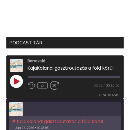
PODCAST TÁR
Borravaló
KajaKaland: gasztroutazás a föld körül
PLAY
1X
00:00
/
00:35:05
EPISODE
FELIRATKOZÁS
KajaKaland: gasztroutazás a föld körül 
Jun 22, 2026 • 00:35:05