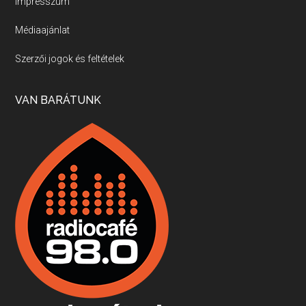
Impresszum
Médiaajánlat
Villány, kékfrankos, Jackfall
Szerzői jogok és feltételek
Apr 17, 2026 • 00:35:38
Szép nemzetközi versenyeredmények, izgalmas, könnyed, de tartalmas kékfrankosok és portugieserek: ezt a vonalat viszi ma a Jackfall. A lehetőségek mellett vannak azonban kihívások, bőven.
VAN BARÁTUNK
Boston, teadélután, bab és homár
Apr 9, 2026 • 00:37:17
Milyen és mennyi teát öntöttek a bostoni kikötő vizébe, több, mint 250 évvel ezelőtt? És hogy lett a homárból drága étel, amikor régen még a szegények eledele volt és annyi volt belőle, hogy a földekre is hordták tápnak?
Fermentáljunk, a testünk meghálálja!
Apr 3, 2026 • 00:36:07
Egyszerűen fogalmaza: vannak a bélrendszerünkben rossz baktériumok, meg vannak jók. A fermentált élelmiszerekkel a jókat hozzuk előnybe, ráadásul finomat is eszünk – mondja B. Király Györgyi.