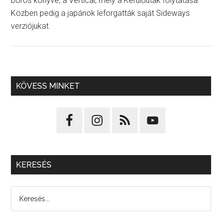
boros könyve, a Vertical, mely a Kerülőutak folytatása.
Közben pedig a japánok leforgatták saját Sideways
verziójukat.
KÖVESS MINKET
KERESÉS