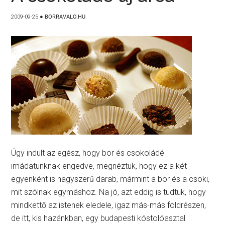
2009-09-25
●
BORRAVALO.HU
Úgy indult az egész, hogy bor és csokoládé
imádatunknak engedve, megnéztük, hogy ez a két
egyenként is nagyszerű darab, mármint a bor és a csoki,
mit szólnak egymáshoz. Na jó, azt eddig is tudtuk, hogy
mindkettő az istenek eledele, igaz más-más földrészen,
de itt, kis hazánkban, egy budapesti kóstolóasztal