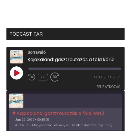
PODCAST TÁR
Borravaló
KajaKaland: gasztroutazás a föld körül
PLAY
1X
00:00
/
00:35:05
EPISODE
FELIRATKOZÁS
KajaKaland: gasztroutazás a föld körül 
Jun 22, 2026 • 00:35:05
Az UNICEF Magyarország jótékonysági kezdeményezése izgalmas, egész éves világkörüli ízutazásra hív, igazi családi program és gasztroedukáció, illetve segítség a rászorulóknak is egyben.