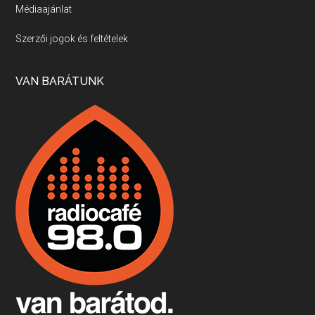
Médiaajánlat
Villány, kékfrankos, Jackfall
Szerzői jogok és feltételek
Apr 17, 2026 • 00:35:38
Szép nemzetközi versenyeredmények, izgalmas, könnyed, de tartalmas kékfrankosok és portugieserek: ezt a vonalat viszi ma a Jackfall. A lehetőségek mellett vannak azonban kihívások, bőven.
VAN BARÁTUNK
Boston, teadélután, bab és homár
Apr 9, 2026 • 00:37:17
Milyen és mennyi teát öntöttek a bostoni kikötő vizébe, több, mint 250 évvel ezelőtt? És hogy lett a homárból drága étel, amikor régen még a szegények eledele volt és annyi volt belőle, hogy a földekre is hordták tápnak?
Fermentáljunk, a testünk meghálálja!
Apr 3, 2026 • 00:36:07
Egyszerűen fogalmaza: vannak a bélrendszerünkben rossz baktériumok, meg vannak jók. A fermentált élelmiszerekkel a jókat hozzuk előnybe, ráadásul finomat is eszünk – mondja B. Király Györgyi.