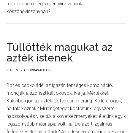
realitásában mégis mennyire vannak
köszönőviszonyban?
Túllőtték magukat az
azték istenek
2008-09-19
●
BORRAVALO.HU
Bor és csokoládé, az igazán fenséges kombináció,
mondják a szofisztikált okosok. Na ja. Mértékkel.
Különben jön az azték Götterdämmerung. Kultúrdrogok,
ha találkoznak? Mi rengeteget kóstoltunk, egyszerre,
habzsolva, és viseltük a következményeket, életünk egyik
legszörnyűbb másnapja volt, na. De azért izgalmas
felfedezéseket is tettünk? Az édesség, ami még a Svejci