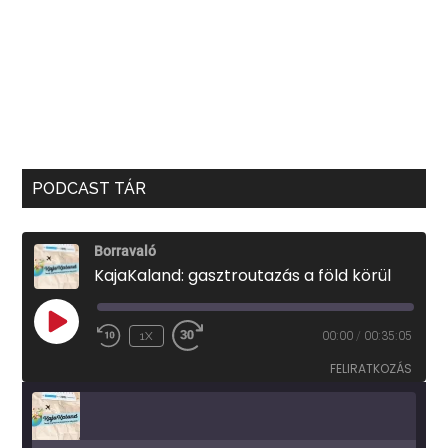
PODCAST TÁR
Borravaló
KajaKaland: gasztroutazás a föld körül
PLAY
1X
00:00
/
00:35:05
EPISODE
FELIRATKOZÁS