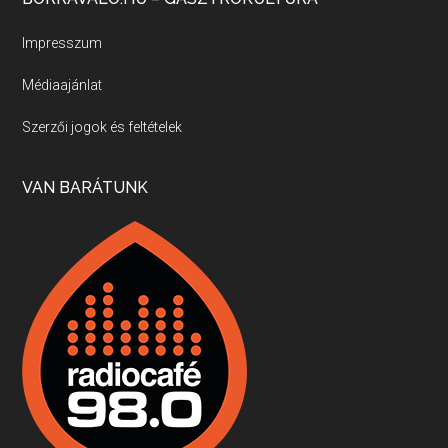
Új sorozatunkban a nagy magyarországi szakácsgeneráció tagjairól beszélgetünk: a sorozat első részében a francia születésű, de a magyar konyhára nagy hatást gyakorló Id. Marchal József, és egyik leghíresebb tanítványa, Dobos C. József az alanyaink.
Impresszum
Médiaajánlat
Villány, kékfrankos, Jackfall
Szerzői jogok és feltételek
Apr 17, 2026 • 00:35:38
Szép nemzetközi versenyeredmények, izgalmas, könnyed, de tartalmas kékfrankosok és portugieserek: ezt a vonalat viszi ma a Jackfall. A lehetőségek mellett vannak azonban kihívások, bőven.
VAN BARÁTUNK
Boston, teadélután, bab és homár
Apr 9, 2026 • 00:37:17
Milyen és mennyi teát öntöttek a bostoni kikötő vizébe, több, mint 250 évvel ezelőtt? És hogy lett a homárból drága étel, amikor régen még a szegények eledele volt és annyi volt belőle, hogy a földekre is hordták tápnak?
Fermentáljunk, a testünk meghálálja!
Apr 3, 2026 • 00:36:07
Egyszerűen fogalmaza: vannak a bélrendszerünkben rossz baktériumok, meg vannak jók. A fermentált élelmiszerekkel a jókat hozzuk előnybe, ráadásul finomat is eszünk – mondja B. Király Györgyi.