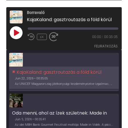
Borravaló
KajaKaland: gasztroutazás a föld körül
PLAY
1X
00:00
/
00:35:05
EPISODE
FELIRATKOZÁS
KajaKaland: gasztroutazás a föld körül 
Jun 22, 2026 • 00:35:05
Az UNICEF Magyarország jótékonysági kezdeményezése izgalmas, egész éves világkörüli ízutazásra hív, igazi családi program és gasztroedukáció, illetve segítség a rászorulóknak is egyben.
Oda menni, ahol az ízek születnek: Made in 
Vidék, Gourmet Fesztivál 2026
Jun 5, 2026 • 00:35:41
Az idei MBH Bank Gourmet Fesztivál mottója: Made in Vidék. A pócsmegyeri Papi, a mályinkai Iszkor és a szigligeti Villa Kabala tulajdonosai beszélnek arról, hogy mit jelentenek nekik a vidék ízei.