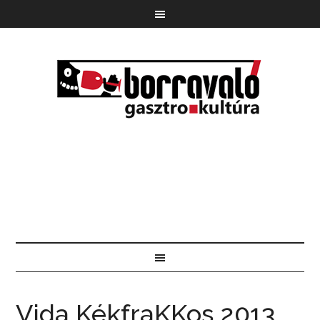
Vida KékfraKKos 2013