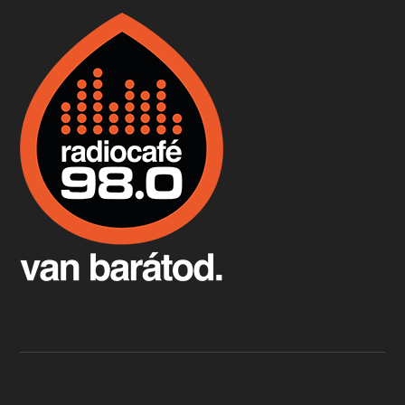
Boston, teadélután, bab és homár
Apr 9, 2026 • 00:37:17
Milyen és mennyi teát öntöttek a bostoni kikötő vizébe, több, mint 250 évvel ezelőtt? És hogy lett a homárból drága étel, amikor régen még a szegények eledele volt és annyi volt belőle, hogy a földekre is hordták tápnak?
Fermentáljunk, a testünk meghálálja!
Apr 3, 2026 • 00:36:07
Egyszerűen fogalmaza: vannak a bélrendszerünkben rossz baktériumok, meg vannak jók. A fermentált élelmiszerekkel a jókat hozzuk előnybe, ráadásul finomat is eszünk – mondja B. Király Györgyi.