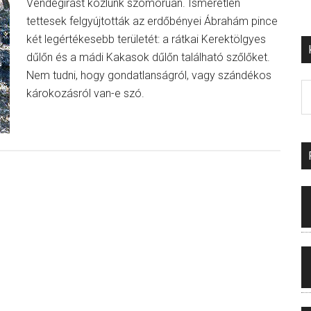
Vendégírást közlünk szomorúan. Ismeretlen
tettesek felgyújtották az erdőbényei Ábrahám pince
két legértékesebb területét: a rátkai Kerektölgyes
dűlőn és a mádi Kakasok dűlőn található szőlőket.
Nem tudni, hogy gondatlanságról, vagy szándékos
károkozásról van-e szó.