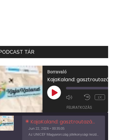
PODCAST TÁR
Borravaló
KajaKaland: gasztroutazás a föld körül
00:00
/
PLAY
1X
00:35:05
EPISODE
FELIRATKOZÁS
KajaKaland: gasztroutazás a föld körül
Jun 22, 2026 • 00:35:05
Az UNICEF Magyarország jótékonysági kezdeményezése izgalmas, egész éves világkörüli ízutazásra hív, igazi családi program és gasztroedukáció, illetve segítség a rászorulóknak is egyben.