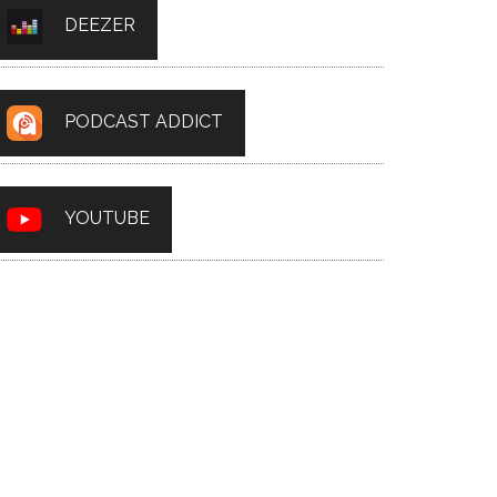
DEEZER
PODCAST ADDICT
YOUTUBE