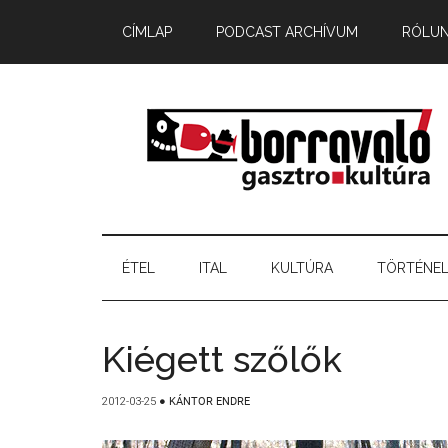
CÍMLAP
PODCAST ARCHÍVUM
RÓLU
ÉTEL
ITAL
KULTÚRA
TÖRTÉNE
Kiégett szőlők
2012-03-25
●
KÁNTOR ENDRE