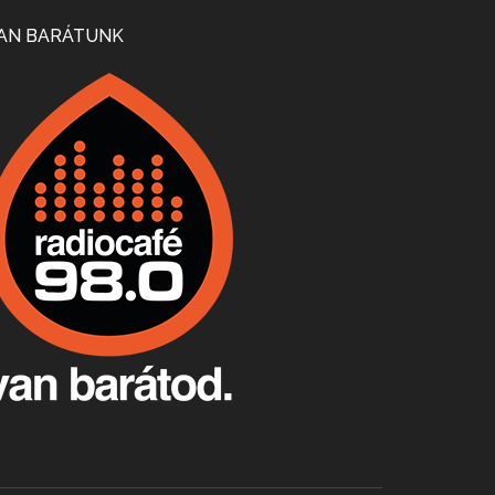
Mi lesz a magyar borágazattal, magyar borral? A kérdés több szempontból is releváns, a gazdasági, környezetei változások sürgős válaszokat igényelnek. Erről beszélgettünk Ercsey Dániellel.
AN BARÁTUNK
A nagy szakácsgeneráció 1. rész - Id. Marchal József és Dobos C. József
Apr 24, 2026 • 00:38:10
Új sorozatunkban a nagy magyarországi szakácsgeneráció tagjairól beszélgetünk: a sorozat első részében a francia születésű, de a magyar konyhára nagy hatást gyakorló Id. Marchal József, és egyik leghíresebb tanítványa, Dobos C. József az alanyaink.
Villány, kékfrankos, Jackfall
Apr 17, 2026 • 00:35:38
Szép nemzetközi versenyeredmények, izgalmas, könnyed, de tartalmas kékfrankosok és portugieserek: ezt a vonalat viszi ma a Jackfall. A lehetőségek mellett vannak azonban kihívások, bőven.
Boston, teadélután, bab és homár
Apr 9, 2026 • 00:37:17
Milyen és mennyi teát öntöttek a bostoni kikötő vizébe, több, mint 250 évvel ezelőtt? És hogy lett a homárból drága étel, amikor régen még a szegények eledele volt és annyi volt belőle, hogy a földekre is hordták tápnak?
Fermentáljunk, a testünk meghálálja!
Apr 3, 2026 • 00:36:07
Egyszerűen fogalmaza: vannak a bélrendszerünkben rossz baktériumok, meg vannak jók. A fermentált élelmiszerekkel a jókat hozzuk előnybe, ráadásul finomat is eszünk – mondja B. Király Györgyi.