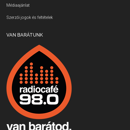
Médiaajánlat
Villány, kékfrankos, Jackfall
Szerzői jogok és feltételek
Apr 17, 2026 • 00:35:38
Szép nemzetközi versenyeredmények, izgalmas, könnyed, de tartalmas kékfrankosok és portugieserek: ezt a vonalat viszi ma a Jackfall. A lehetőségek mellett vannak azonban kihívások, bőven.
VAN BARÁTUNK
Boston, teadélután, bab és homár
Apr 9, 2026 • 00:37:17
Milyen és mennyi teát öntöttek a bostoni kikötő vizébe, több, mint 250 évvel ezelőtt? És hogy lett a homárból drága étel, amikor régen még a szegények eledele volt és annyi volt belőle, hogy a földekre is hordták tápnak?
Fermentáljunk, a testünk meghálálja!
Apr 3, 2026 • 00:36:07
Egyszerűen fogalmaza: vannak a bélrendszerünkben rossz baktériumok, meg vannak jók. A fermentált élelmiszerekkel a jókat hozzuk előnybe, ráadásul finomat is eszünk – mondja B. Király Györgyi.