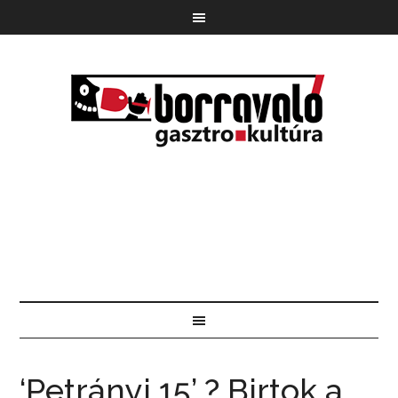
‘Petrányi 15’ ? Birtok a