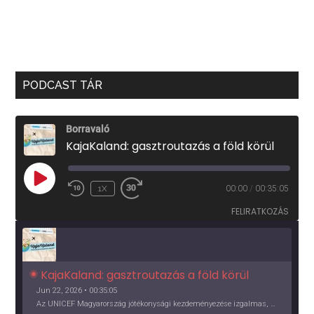
PODCAST TÁR
Borravaló
KajaKaland: gasztroutazás a föld körül
PLAY
1X
00:00
/
00:35:05
EPISODE
FELIRATKOZÁS
KajaKaland: gasztroutazás a föld körül 
Jun 22, 2026 • 00:35:05
Az UNICEF Magyarország jótékonysági kezdeményezése izgalmas, egész éves világkörüli ízutazásra hív, igazi családi program és gasztroedukáció, illetve segítség a rászorulóknak is egyben.