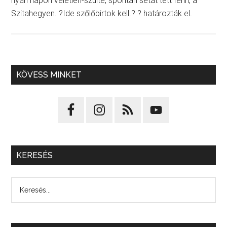
nyári napon véletlen-szülte, spontán sétát tett fenn, a
Szitahegyen. ?Ide szőlőbirtok kell.? ? határozták el.
KÖVESS MINKET
KERESÉS