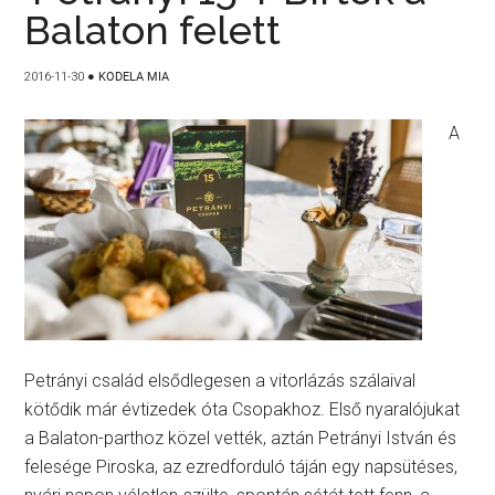
Balaton felett
2016-11-30
●
KODELA MIA
A
Petrányi család elsődlegesen a vitorlázás szálaival
kötődik már évtizedek óta Csopakhoz. Első nyaralójukat
a Balaton-parthoz közel vették, aztán Petrányi István és
felesége Piroska, az ezredforduló táján egy napsütéses,