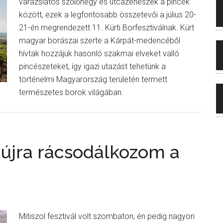
varázslatos szőlőhegy és utcazenészek a pincék
között, ezek a legfontosabb összetevői a július 20-
21-én megrendezett 11. Kürti Borfesztiválnak. Kürt
magyar borászai szerte a Kárpát-medencéből
hívtak hozzájuk hasonló szakmai elveket valló
pincészeteket, így igazi utazást tehetünk a
történelmi Magyarország területén termett
természetes borok világában.
 újra rácsodálkozom a
Mitiszol fesztivál volt szombaton, én pedig nagyon