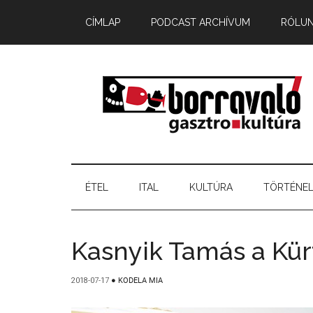
CÍMLAP
PODCAST ARCHÍVUM
RÓLU
ÉTEL
ITAL
KULTÚRA
TÖRTÉNE
Kasnyik Tamás a Kürt
2018-07-17
●
KODELA MIA