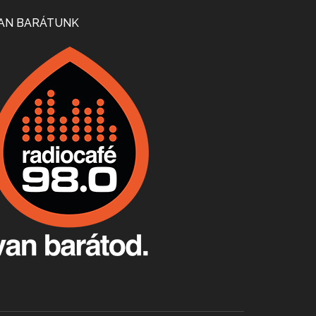
Mi lesz a magyar borágazattal, magyar borral? A kérdés több szempontból is releváns, a gazdasági, környezetei változások sürgős válaszokat igényelnek. Erről beszélgettünk Ercsey Dániellel.
AN BARÁTUNK
A nagy szakácsgeneráció 1. rész - Id. Marchal József és Dobos C. József
Apr 24, 2026 • 00:38:10
Új sorozatunkban a nagy magyarországi szakácsgeneráció tagjairól beszélgetünk: a sorozat első részében a francia születésű, de a magyar konyhára nagy hatást gyakorló Id. Marchal József, és egyik leghíresebb tanítványa, Dobos C. József az alanyaink.
Villány, kékfrankos, Jackfall
Apr 17, 2026 • 00:35:38
Szép nemzetközi versenyeredmények, izgalmas, könnyed, de tartalmas kékfrankosok és portugieserek: ezt a vonalat viszi ma a Jackfall. A lehetőségek mellett vannak azonban kihívások, bőven.
Boston, teadélután, bab és homár
Apr 9, 2026 • 00:37:17
Milyen és mennyi teát öntöttek a bostoni kikötő vizébe, több, mint 250 évvel ezelőtt? És hogy lett a homárból drága étel, amikor régen még a szegények eledele volt és annyi volt belőle, hogy a földekre is hordták tápnak?
Fermentáljunk, a testünk meghálálja!
Apr 3, 2026 • 00:36:07
Egyszerűen fogalmaza: vannak a bélrendszerünkben rossz baktériumok, meg vannak jók. A fermentált élelmiszerekkel a jókat hozzuk előnybe, ráadásul finomat is eszünk – mondja B. Király Györgyi.