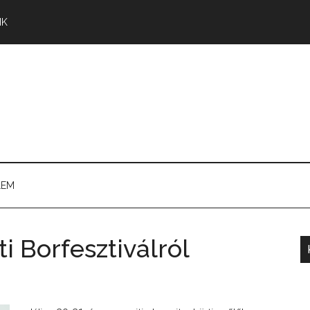
NK
LEM
i Borfesztiválról