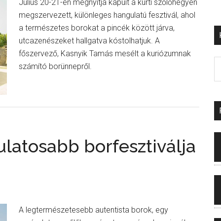
Július 20-21-én megnyitja kapuit a kürti szőlőhegyen
megszervezett, különleges hangulatú fesztivál, ahol
a természetes borokat a pincék között járva,
utcazenészeket hallgatva kóstolhatjuk. A
főszervező, Kasnyik Tamás mesélt a kuriózumnak
számító borünnepről.
latosabb borfesztiválja
A legtermészetesebb autentista borok, egy