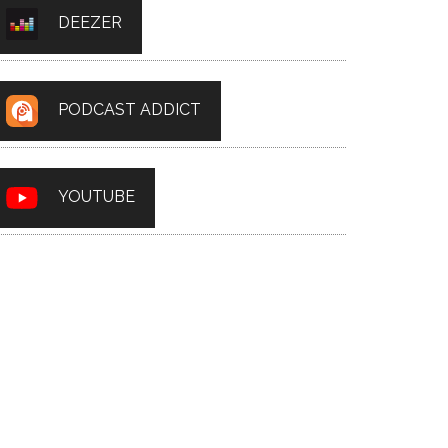
DEEZER
PODCAST ADDICT
YOUTUBE