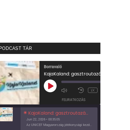
PODCAST TÁR
Borravaló
KajaKaland: gasztroutazás a föld körül
00:00
/
PLAY
1X
00:35:05
EPISODE
FELIRATKOZÁS
KajaKaland: gasztroutazás a föld körül
Jun 22, 2026 • 00:35:05
Az UNICEF Magyarország jótékonysági kezdeményezése izgalmas, egész éves világkörüli ízutazásra hív, igazi családi program és gasztroedukáció, illetve segítség a rászorulóknak is egyben.