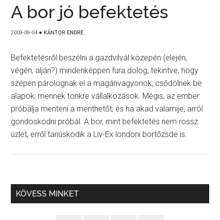
A bor jó befektetés
2009-09-04
●
KÁNTOR ENDRE
Befektetésről beszélni a gazdvilvál közepén (elején,
végén, alján?) mindenképpen fura dolog, tekintve, hogy
szépen párolognak el a magánvagyonok, csődölnek be
alapok, mennek tönkre vállalkozások. Mégis, az ember
próbálja menteni a menthetőt, és ha akad valamije, arról
gondoskodni próbál. A bor, mint befektetés nem rossz
üzlet, erről tanúskodik a Liv-Ex londoni bortőzsde is.
KÖVESS MINKET