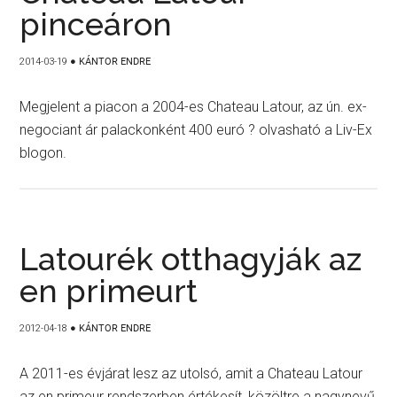
pinceáron
2014-03-19
●
KÁNTOR ENDRE
Megjelent a piacon a 2004-es Chateau Latour, az ún. ex-
negociant ár palackonként 400 euró ? olvasható a Liv-Ex
blogon.
Latourék otthagyják az
en primeurt
2012-04-18
●
KÁNTOR ENDRE
A 2011-es évjárat lesz az utolsó, amit a Chateau Latour
az en primeur rendszerben értékesít, közöltre a nagynevű