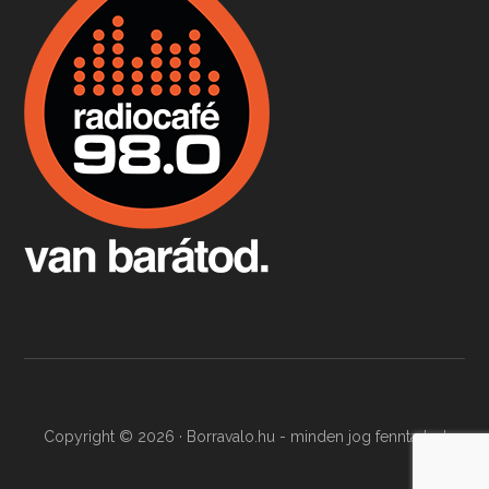
Apr 9, 2026 • 00:37:17
Milyen és mennyi teát öntöttek a bostoni kikötő vizébe, több, mint 250 évvel ezelőtt? És hogy lett a homárból drága étel, amikor régen még a szegények eledele volt és annyi volt belőle, hogy a földekre is hordták tápnak?
Fermentáljunk, a testünk meghálálja!
Apr 3, 2026 • 00:36:07
Egyszerűen fogalmaza: vannak a bélrendszerünkben rossz baktériumok, meg vannak jók. A fermentált élelmiszerekkel a jókat hozzuk előnybe, ráadásul finomat is eszünk – mondja B. Király Györgyi.
Copyright © 2026 · Borravalo.hu - minden jog fenntartva!