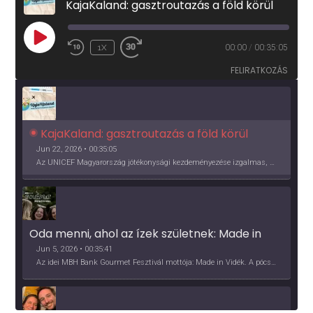
KajaKaland: gasztroutazás a föld körül
PLAY
1X
00:00
/
00:35:05
EPISODE
FELIRATKOZÁS
KajaKaland: gasztroutazás a föld körül 
Jun 22, 2026 • 00:35:05
Az UNICEF Magyarország jótékonysági kezdeményezése izgalmas, egész éves világkörüli ízutazásra hív, igazi családi program és gasztroedukáció, illetve segítség a rászorulóknak is egyben.
Oda menni, ahol az ízek születnek: Made in 
Vidék, Gourmet Fesztivál 2026
Jun 5, 2026 • 00:35:41
Az idei MBH Bank Gourmet Fesztivál mottója: Made in Vidék. A pócsmegyeri Papi, a mályinkai Iszkor és a szigligeti Villa Kabala tulajdonosai beszélnek arról, hogy mit jelentenek nekik a vidék ízei.