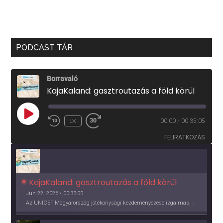
PODCAST TÁR
Borravaló
KajaKaland: gasztroutazás a föld körül
PLAY
1X
00:00
/
00:35:05
EPISODE
FELIRATKOZÁS
KajaKaland: gasztroutazás a föld körül 
Jun 22, 2026 • 00:35:05
Az UNICEF Magyarország jótékonysági kezdeményezése izgalmas, egész éves világkörüli ízutazásra hív, igazi családi program és gasztroedukáció, illetve segítség a rászorulóknak is egyben.