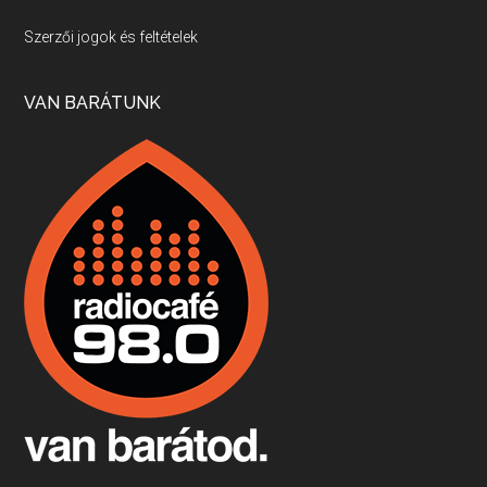
Villány, kékfrankos, Jackfall
Szerzői jogok és feltételek
Apr 17, 2026 • 00:35:38
Szép nemzetközi versenyeredmények, izgalmas, könnyed, de tartalmas kékfrankosok és portugieserek: ezt a vonalat viszi ma a Jackfall. A lehetőségek mellett vannak azonban kihívások, bőven.
VAN BARÁTUNK
Boston, teadélután, bab és homár
Apr 9, 2026 • 00:37:17
Milyen és mennyi teát öntöttek a bostoni kikötő vizébe, több, mint 250 évvel ezelőtt? És hogy lett a homárból drága étel, amikor régen még a szegények eledele volt és annyi volt belőle, hogy a földekre is hordták tápnak?
Fermentáljunk, a testünk meghálálja!
Apr 3, 2026 • 00:36:07
Egyszerűen fogalmaza: vannak a bélrendszerünkben rossz baktériumok, meg vannak jók. A fermentált élelmiszerekkel a jókat hozzuk előnybe, ráadásul finomat is eszünk – mondja B. Király Györgyi.