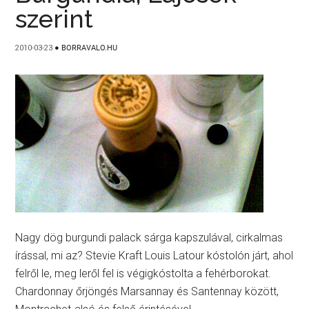
szerint
2010-03-23
●
BORRAVALO.HU
Nagy dög burgundi palack sárga kapszulával, cirkalmas
írással, mi az? Stevie Kraft Louis Latour kóstolón járt, ahol
felről le, meg leről fel is végigkóstolta a fehérborokat.
Chardonnay őrjöngés Marsannay és Santennay között,