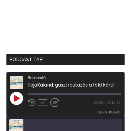
PODCAST TÁR
Borravaló
KajaKaland: gasztroutazás a föld körül
PLAY
1X
00:00
/
00:35:05
EPISODE
FELIRATKOZÁS