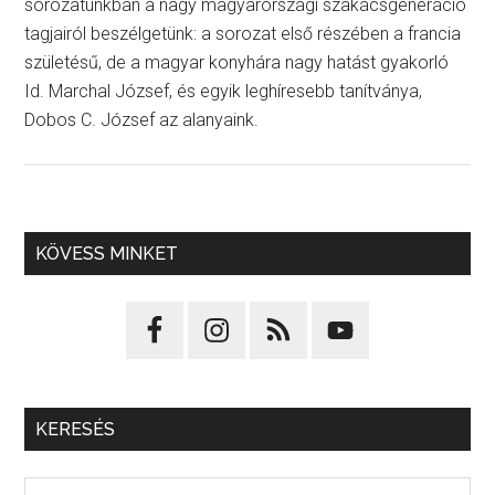
sorozatunkban a nagy magyarországi szakácsgeneráció
tagjairól beszélgetünk: a sorozat első részében a francia
születésű, de a magyar konyhára nagy hatást gyakorló
Id. Marchal József, és egyik leghíresebb tanítványa,
Dobos C. József az alanyaink.
KÖVESS MINKET
KERESÉS