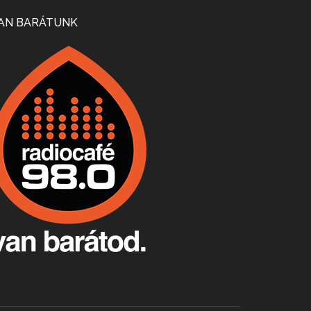
Mi lesz a magyar borágazattal, magyar borral? A kérdés több szempontból is releváns, a gazdasági, környezetei változások sürgős válaszokat igényelnek. Erről beszélgettünk Ercsey Dániellel.
AN BARÁTUNK
A nagy szakácsgeneráció 1. rész - Id. Marchal József és Dobos C. József
Apr 24, 2026 • 00:38:10
Új sorozatunkban a nagy magyarországi szakácsgeneráció tagjairól beszélgetünk: a sorozat első részében a francia születésű, de a magyar konyhára nagy hatást gyakorló Id. Marchal József, és egyik leghíresebb tanítványa, Dobos C. József az alanyaink.
Villány, kékfrankos, Jackfall
Apr 17, 2026 • 00:35:38
Szép nemzetközi versenyeredmények, izgalmas, könnyed, de tartalmas kékfrankosok és portugieserek: ezt a vonalat viszi ma a Jackfall. A lehetőségek mellett vannak azonban kihívások, bőven.
Boston, teadélután, bab és homár
Apr 9, 2026 • 00:37:17
Milyen és mennyi teát öntöttek a bostoni kikötő vizébe, több, mint 250 évvel ezelőtt? És hogy lett a homárból drága étel, amikor régen még a szegények eledele volt és annyi volt belőle, hogy a földekre is hordták tápnak?
Fermentáljunk, a testünk meghálálja!
Apr 3, 2026 • 00:36:07
Egyszerűen fogalmaza: vannak a bélrendszerünkben rossz baktériumok, meg vannak jók. A fermentált élelmiszerekkel a jókat hozzuk előnybe, ráadásul finomat is eszünk – mondja B. Király Györgyi.