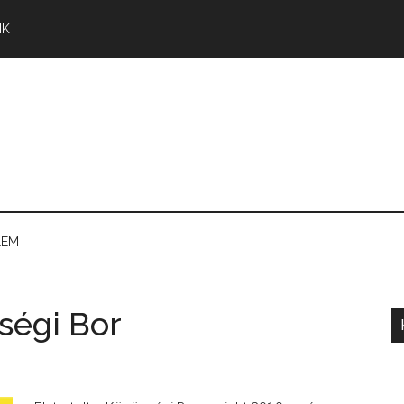
NK
LEM
ségi Bor