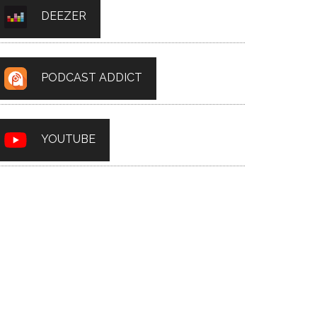
DEEZER
PODCAST ADDICT
YOUTUBE