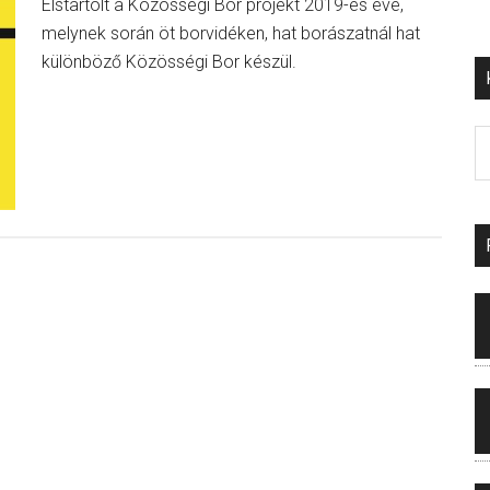
Elstartolt a Közösségi Bor projekt 2019-es éve,
melynek során öt borvidéken, hat borászatnál hat
különböző Közösségi Bor készül.