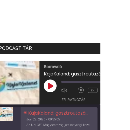
PODCAST TÁR
Borravaló
KajaKaland: gasztroutazás a föld körül
00:00
/
PLAY
1X
00:35:05
EPISODE
FELIRATKOZÁS
KajaKaland: gasztroutazás a föld körül
Jun 22, 2026 • 00:35:05
Az UNICEF Magyarország jótékonysági kezdeményezése izgalmas, egész éves világkörüli ízutazásra hív, igazi családi program és gasztroedukáció, illetve segítség a rászorulóknak is egyben.