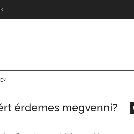
NK
LEM
iért érdemes megvenni?