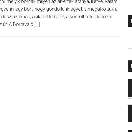
dni, melyik bornak milyen az ár-érték aránya, illetve, valami
gvenni egy bort, hogy gondoltunk egyet, s megalkottuk a
esz azoknak, akik azt keresik, a kóstolt tételek közül
úr! A Borravaló […]