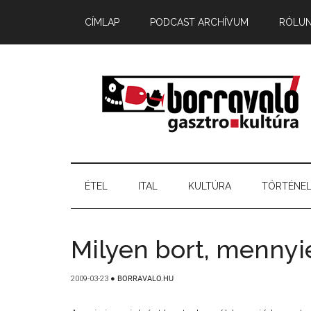
CÍMLAP
PODCAST ARCHÍVUM
RÓLU
ÉTEL
ITAL
KULTÚRA
TÖRTÉNE
Milyen bort, menny
2009-03-23
●
BORRAVALO.HU