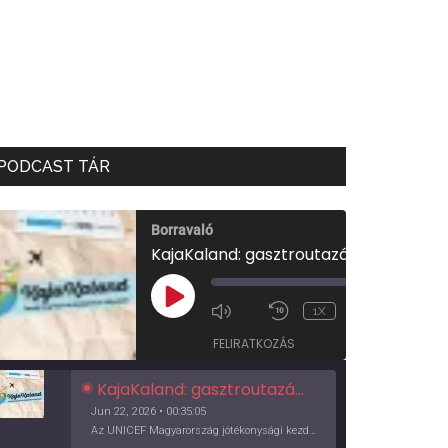
PODCAST TÁR
Borravaló
KajaKaland: gasztroutazás a föld körül
00:00
/
PLAY
1X
00:35:05
EPISODE
FELIRATKOZÁS
KajaKaland: gasztroutazás a föld körül
Jun 22, 2026 • 00:35:05
Az UNICEF Magyarország jótékonysági kezdeményezése izgalmas, egész éves világkörüli ízutazásra hív, igazi családi program és gasztroedukáció, illetve segítség a rászorulóknak is egyben.