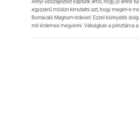
Annyi visszajelzést kaptunk arról, hogy jó lenne tu
egyszerű módon kimutatni azt, hogy megéri-e me
Borravaló Magnum-indexet. Ezzel könnyebb dolga l
mit érdemes megvenni. Válságban a pénztárca az 