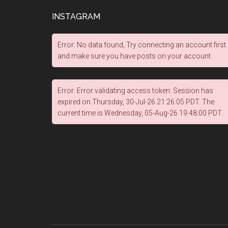
INSTAGRAM
Error: No data found, Try connecting an account first
and make sure you have posts on your account.
Error: Error validating access token: Session has
expired on Thursday, 30-Jul-26 21:26:05 PDT. The
current time is Wednesday, 05-Aug-26 19:48:00 PDT.