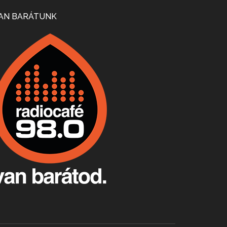
Mi lesz a magyar borágazattal, magyar borral? A kérdés több szempontból is releváns, a gazdasági, környezetei változások sürgős válaszokat igényelnek. Erről beszélgettünk Ercsey Dániellel.
AN BARÁTUNK
A nagy szakácsgeneráció 1. rész - Id. Marchal József és Dobos C. József
Apr 24, 2026 • 00:38:10
Új sorozatunkban a nagy magyarországi szakácsgeneráció tagjairól beszélgetünk: a sorozat első részében a francia születésű, de a magyar konyhára nagy hatást gyakorló Id. Marchal József, és egyik leghíresebb tanítványa, Dobos C. József az alanyaink.
Villány, kékfrankos, Jackfall
Apr 17, 2026 • 00:35:38
Szép nemzetközi versenyeredmények, izgalmas, könnyed, de tartalmas kékfrankosok és portugieserek: ezt a vonalat viszi ma a Jackfall. A lehetőségek mellett vannak azonban kihívások, bőven.
Boston, teadélután, bab és homár
Apr 9, 2026 • 00:37:17
Milyen és mennyi teát öntöttek a bostoni kikötő vizébe, több, mint 250 évvel ezelőtt? És hogy lett a homárból drága étel, amikor régen még a szegények eledele volt és annyi volt belőle, hogy a földekre is hordták tápnak?
Fermentáljunk, a testünk meghálálja!
Apr 3, 2026 • 00:36:07
Egyszerűen fogalmaza: vannak a bélrendszerünkben rossz baktériumok, meg vannak jók. A fermentált élelmiszerekkel a jókat hozzuk előnybe, ráadásul finomat is eszünk – mondja B. Király Györgyi.