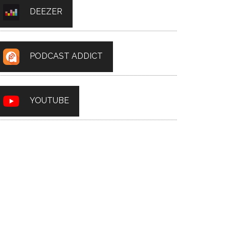
DEEZER
PODCAST ADDICT
YOUTUBE