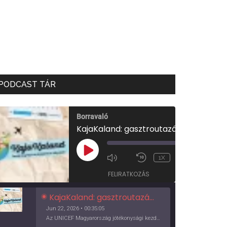
PODCAST TÁR
Borravaló
KajaKaland: gasztroutazás a föld körül
00:00
/
PLAY
1X
00:35:05
EPISODE
FELIRATKOZÁS
KajaKaland: gasztroutazás a föld körül
Jun 22, 2026 • 00:35:05
Az UNICEF Magyarország jótékonysági kezdeményezése izgalmas, egész éves világkörüli ízutazásra hív, igazi családi program és gasztroedukáció, illetve segítség a rászorulóknak is egyben.