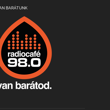
Mi lesz a magyar borágazattal, magyar borral? A kérdés több szempontból is releváns, a gazdasági, környezetei változások sürgős válaszokat igényelnek. Erről beszélgettünk Ercsey Dániellel.
AN BARÁTUNK
A nagy szakácsgeneráció 1. rész - Id. Marchal József és Dobos C. József
Apr 24, 2026 • 00:38:10
Új sorozatunkban a nagy magyarországi szakácsgeneráció tagjairól beszélgetünk: a sorozat első részében a francia születésű, de a magyar konyhára nagy hatást gyakorló Id. Marchal József, és egyik leghíresebb tanítványa, Dobos C. József az alanyaink.
Villány, kékfrankos, Jackfall
Apr 17, 2026 • 00:35:38
Szép nemzetközi versenyeredmények, izgalmas, könnyed, de tartalmas kékfrankosok és portugieserek: ezt a vonalat viszi ma a Jackfall. A lehetőségek mellett vannak azonban kihívások, bőven.
Boston, teadélután, bab és homár
Apr 9, 2026 • 00:37:17
Milyen és mennyi teát öntöttek a bostoni kikötő vizébe, több, mint 250 évvel ezelőtt? És hogy lett a homárból drága étel, amikor régen még a szegények eledele volt és annyi volt belőle, hogy a földekre is hordták tápnak?
Fermentáljunk, a testünk meghálálja!
Apr 3, 2026 • 00:36:07
Egyszerűen fogalmaza: vannak a bélrendszerünkben rossz baktériumok, meg vannak jók. A fermentált élelmiszerekkel a jókat hozzuk előnybe, ráadásul finomat is eszünk – mondja B. Király Györgyi.