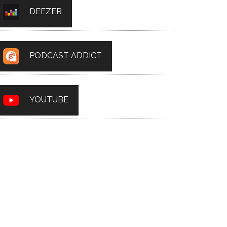
DEEZER
PODCAST ADDICT
YOUTUBE