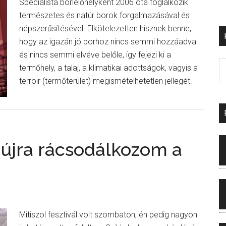
Specialista borlelőhelyként 2006 óta foglalkozik
természetes és natúr borok forgalmazásával és
népszerűsítésével. Elkötelezetten hisznek benne,
hogy az igazán jó borhoz nincs semmi hozzáadva
és nincs semmi elvéve belőle, így fejezi ki a
termőhely, a talaj, a klimatikai adottságok, vagyis a
terroir (termőterület) megismételhetetlen jellegét.
 újra rácsodálkozom a
Mitiszol fesztivál volt szombaton, én pedig nagyon