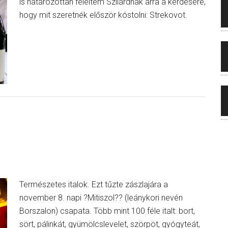
is határozottan feleltem Szilárdnak arra a kérdésére,
hogy mit szeretnék először kóstolni: Strekovot.
Természetes italok. Ezt tűzte zászlajára a
november 8. napi ?Mitiszol?? (leánykori nevén
Borszalon) csapata. Több mint 100 féle italt: bort,
sört, pálinkát, gyümölcslevelet, szörpöt, gyógyteát,