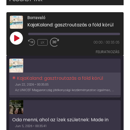
Borravaló
KajaKaland: gasztroutazás a föld körül
PLAY
1X
00:00
/
00:35:05
EPISODE
FELIRATKOZÁS
KajaKaland: gasztroutazás a föld körül 
Jun 22, 2026 • 00:35:05
Az UNICEF Magyarország jótékonysági kezdeményezése izgalmas, egész éves világkörüli ízutazásra hív, igazi családi program és gasztroedukáció, illetve segítség a rászorulóknak is egyben.
Oda menni, ahol az ízek születnek: Made in 
Vidék, Gourmet Fesztivál 2026
Jun 5, 2026 • 00:35:41