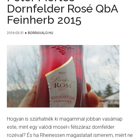
Dornfelder Rosé QbA
Feinherb 2015
2016-03-31
●
BORRAVALO.HU
Hogyan is szúrhatnék ki magammal jobban vasárnap
este, mint egy valódi mosel-i félszáraz dornfelder
rozéval? És ha Rheinessen magaslatait ismerem, miért ne