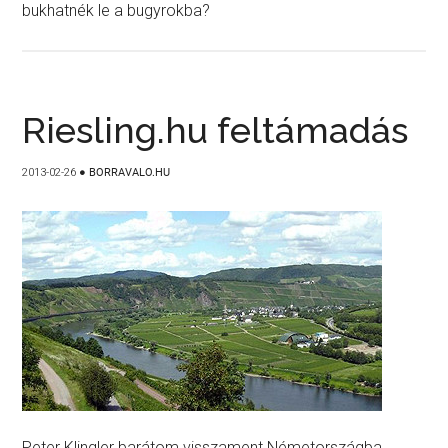
bukhatnék le a bugyrokba?
Riesling.hu feltámadás
2013-02-26
●
BORRAVALO.HU
Peter Klingler barátom visszament Németországba,