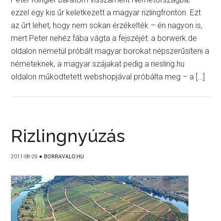
ezzel egy kis űr keletkezett a magyar rizlingfronton. Ezt
az űrt lehet, hogy nem sokan érzékelték – én nagyon is,
mert Peter nehéz fába vágta a fejszéjét: a borwerk.de
oldalon németül próbált magyar borokat népszerűsíteni a
németeknek, a magyar szájakat pedig a riesling.hu
oldalon működtetett webshopjával próbálta meg – a […]
Rizlingnyúzás
2011-08-29
●
BORRAVALO.HU