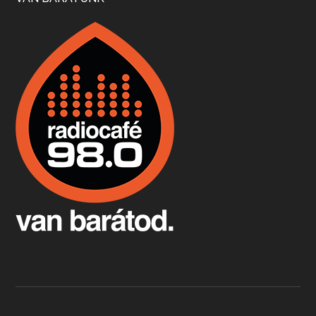
Boston, teadélután, bab és homár
Apr 9, 2026 • 00:37:17
Milyen és mennyi teát öntöttek a bostoni kikötő vizébe, több, mint 250 évvel ezelőtt? És hogy lett a homárból drága étel, amikor régen még a szegények eledele volt és annyi volt belőle, hogy a földekre is hordták tápnak?
Fermentáljunk, a testünk meghálálja!
Apr 3, 2026 • 00:36:07
Egyszerűen fogalmaza: vannak a bélrendszerünkben rossz baktériumok, meg vannak jók. A fermentált élelmiszerekkel a jókat hozzuk előnybe, ráadásul finomat is eszünk – mondja B. Király Györgyi.