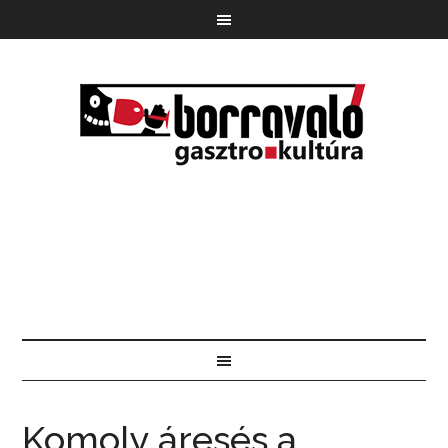
Komoly áresés a