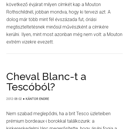
következő évjárat milyen címkét kap a Mouton
Rothschildnél, jobban mondva, hogy ki tervezi azt. A
dolog már több mint fél évszázada fut, óriási
megtiszteltetésnek minősül művészként a címkére
kerülni. Ilyen, mint most azonban még nem volt: a Mouton
extrém vizekre evezett.
Cheval Blanc-t a
Tescóból?
2012-08-02
●
KÁNTOR ENDRE
Nem szabad meglepődni, ha a brit Tesco üzleteiben
prémium bordeaux-i borokkal találkozunk: a
kiskereskedelmi lánc megerősítette, hogy árulni fogja a