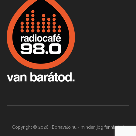
Boston, teadélután, bab és homár
Apr 9, 2026 • 00:37:17
Milyen és mennyi teát öntöttek a bostoni kikötő vizébe, több, mint 250 évvel ezelőtt? És hogy lett a homárból drága étel, amikor régen még a szegények eledele volt és annyi volt belőle, hogy a földekre is hordták tápnak?
Fermentáljunk, a testünk meghálálja!
Apr 3, 2026 • 00:36:07
Egyszerűen fogalmaza: vannak a bélrendszerünkben rossz baktériumok, meg vannak jók. A fermentált élelmiszerekkel a jókat hozzuk előnybe, ráadásul finomat is eszünk – mondja B. Király Györgyi.
Copyright © 2026 · Borravalo.hu - minden jog fenntartva!