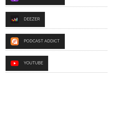
DEEZER
PODCAST ADDICT
YOUTUBE