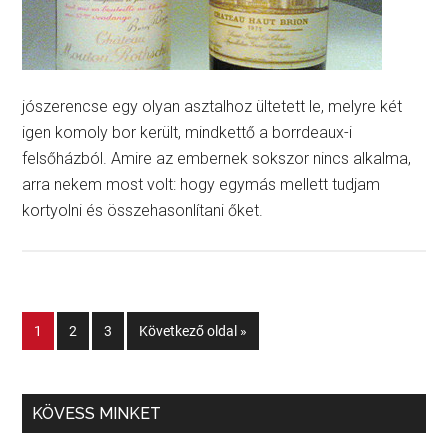
jószerencse egy olyan asztalhoz ültetett le, melyre két
igen komoly bor került, mindkettő a borrdeaux-i
felsőházból. Amire az embernek sokszor nincs alkalma,
arra nekem most volt: hogy egymás mellett tudjam
kortyolni és összehasonlítani őket.
1
2
3
Következő oldal »
KÖVESS MINKET