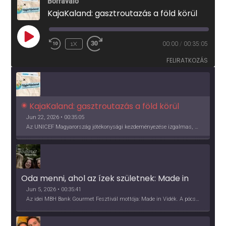
Borravaló
KajaKaland: gasztroutazás a föld körül
PLAY
1X
00:00
/
00:35:05
EPISODE
FELIRATKOZÁS
KajaKaland: gasztroutazás a föld körül 
Jun 22, 2026 • 00:35:05
Az UNICEF Magyarország jótékonysági kezdeményezése izgalmas, egész éves világkörüli ízutazásra hív, igazi családi program és gasztroedukáció, illetve segítség a rászorulóknak is egyben.
Oda menni, ahol az ízek születnek: Made in 
Vidék, Gourmet Fesztivál 2026
Jun 5, 2026 • 00:35:41
Az idei MBH Bank Gourmet Fesztivál mottója: Made in Vidék. A pócsmegyeri Papi, a mályinkai Iszkor és a szigligeti Villa Kabala tulajdonosai beszélnek arról, hogy mit jelentenek nekik a vidék ízei.