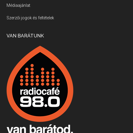
Médiaajánlat
Villány, kékfrankos, Jackfall
Szerzői jogok és feltételek
Apr 17, 2026 • 00:35:38
Szép nemzetközi versenyeredmények, izgalmas, könnyed, de tartalmas kékfrankosok és portugieserek: ezt a vonalat viszi ma a Jackfall. A lehetőségek mellett vannak azonban kihívások, bőven.
VAN BARÁTUNK
Boston, teadélután, bab és homár
Apr 9, 2026 • 00:37:17
Milyen és mennyi teát öntöttek a bostoni kikötő vizébe, több, mint 250 évvel ezelőtt? És hogy lett a homárból drága étel, amikor régen még a szegények eledele volt és annyi volt belőle, hogy a földekre is hordták tápnak?
Fermentáljunk, a testünk meghálálja!
Apr 3, 2026 • 00:36:07
Egyszerűen fogalmaza: vannak a bélrendszerünkben rossz baktériumok, meg vannak jók. A fermentált élelmiszerekkel a jókat hozzuk előnybe, ráadásul finomat is eszünk – mondja B. Király Györgyi.