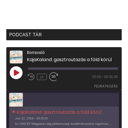
PODCAST TÁR
Borravaló
KajaKaland: gasztroutazás a föld körül
PLAY
1X
00:00
/
00:35:05
EPISODE
FELIRATKOZÁS
KajaKaland: gasztroutazás a föld körül 
Jun 22, 2026 • 00:35:05
Az UNICEF Magyarország jótékonysági kezdeményezése izgalmas, egész éves világkörüli ízutazásra hív, igazi családi program és gasztroedukáció, illetve segítség a rászorulóknak is egyben.