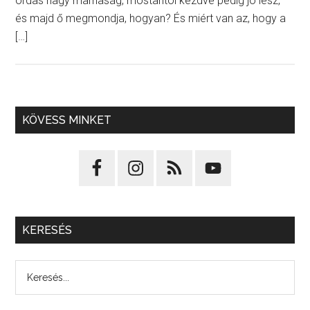
ordas nagy marhaság, mostantól kezdve pedig jó lesz,
és majd ő megmondja, hogyan? És miért van az, hogy a
[…]
KÖVESS MINKET
KERESÉS