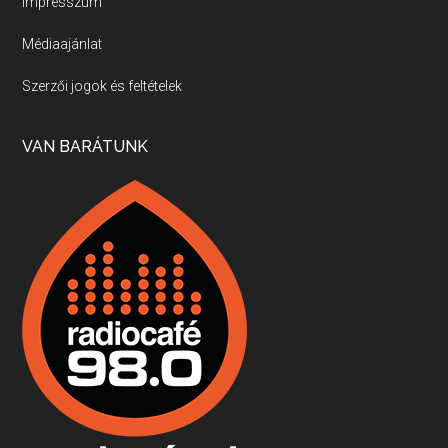
Impresszum
Médiaajánlat
Villány, kékfrankos, Jackfall
Szerzői jogok és feltételek
Apr 17, 2026 • 00:35:38
Szép nemzetközi versenyeredmények, izgalmas, könnyed, de tartalmas kékfrankosok és portugieserek: ezt a vonalat viszi ma a Jackfall. A lehetőségek mellett vannak azonban kihívások, bőven.
VAN BARÁTUNK
Boston, teadélután, bab és homár
Apr 9, 2026 • 00:37:17
Milyen és mennyi teát öntöttek a bostoni kikötő vizébe, több, mint 250 évvel ezelőtt? És hogy lett a homárból drága étel, amikor régen még a szegények eledele volt és annyi volt belőle, hogy a földekre is hordták tápnak?
Fermentáljunk, a testünk meghálálja!
Apr 3, 2026 • 00:36:07
Egyszerűen fogalmaza: vannak a bélrendszerünkben rossz baktériumok, meg vannak jók. A fermentált élelmiszerekkel a jókat hozzuk előnybe, ráadásul finomat is eszünk – mondja B. Király Györgyi.