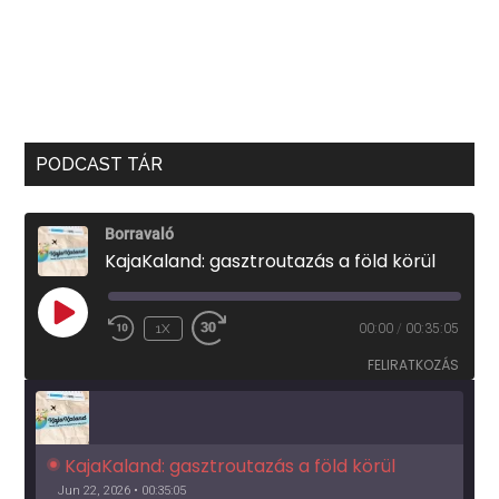
PODCAST TÁR
Borravaló
KajaKaland: gasztroutazás a föld körül
PLAY
1X
00:00
/
00:35:05
EPISODE
FELIRATKOZÁS
KajaKaland: gasztroutazás a föld körül 
Jun 22, 2026 • 00:35:05