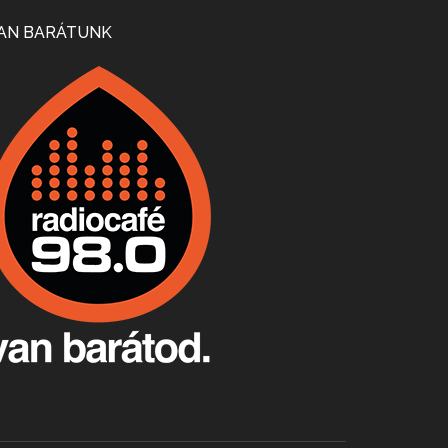
Mi lesz a magyar borágazattal, magyar borral? A kérdés több szempontból is releváns, a gazdasági, környezetei változások sürgős válaszokat igényelnek. Erről beszélgettünk Ercsey Dániellel.
AN BARÁTUNK
A nagy szakácsgeneráció 1. rész - Id. Marchal József és Dobos C. József
Apr 24, 2026 • 00:38:10
Új sorozatunkban a nagy magyarországi szakácsgeneráció tagjairól beszélgetünk: a sorozat első részében a francia születésű, de a magyar konyhára nagy hatást gyakorló Id. Marchal József, és egyik leghíresebb tanítványa, Dobos C. József az alanyaink.
Villány, kékfrankos, Jackfall
Apr 17, 2026 • 00:35:38
Szép nemzetközi versenyeredmények, izgalmas, könnyed, de tartalmas kékfrankosok és portugieserek: ezt a vonalat viszi ma a Jackfall. A lehetőségek mellett vannak azonban kihívások, bőven.
Boston, teadélután, bab és homár
Apr 9, 2026 • 00:37:17
Milyen és mennyi teát öntöttek a bostoni kikötő vizébe, több, mint 250 évvel ezelőtt? És hogy lett a homárból drága étel, amikor régen még a szegények eledele volt és annyi volt belőle, hogy a földekre is hordták tápnak?
Fermentáljunk, a testünk meghálálja!
Apr 3, 2026 • 00:36:07
Egyszerűen fogalmaza: vannak a bélrendszerünkben rossz baktériumok, meg vannak jók. A fermentált élelmiszerekkel a jókat hozzuk előnybe, ráadásul finomat is eszünk – mondja B. Király Györgyi.