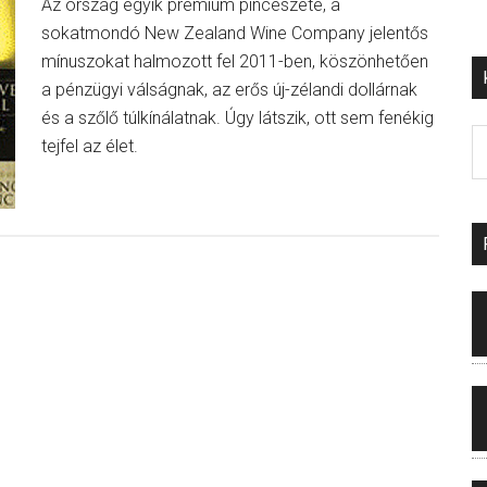
Az ország egyik prémium pincészete, a
sokatmondó New Zealand Wine Company jelentős
mínuszokat halmozott fel 2011-ben, köszönhetően
a pénzügyi válságnak, az erős új-zélandi dollárnak
és a szőlő túlkínálatnak. Úgy látszik, ott sem fenékig
tejfel az élet.