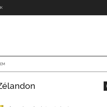
NK
LEM
-Zélandon