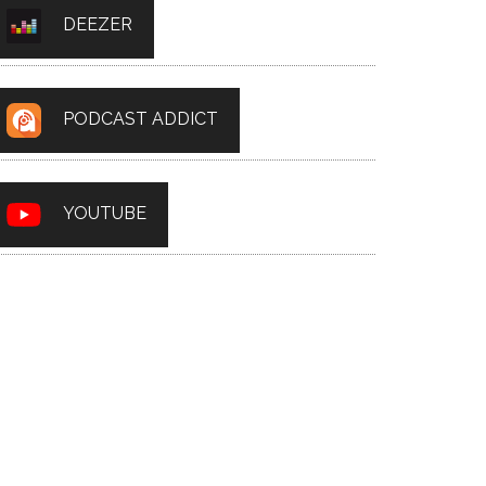
DEEZER
PODCAST ADDICT
YOUTUBE