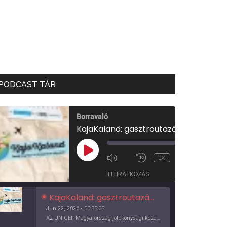
PODCAST TÁR
Borravaló
KajaKaland: gasztroutazás a föld körül
00:00
/
PLAY
1X
00:35:05
EPISODE
FELIRATKOZÁS
KajaKaland: gasztroutazás a föld körül
Jun 22, 2026 • 00:35:05
Az UNICEF Magyarország jótékonysági kezdeményezése izgalmas, egész éves világkörüli ízutazásra hív, igazi családi program és gasztroedukáció, illetve segítség a rászorulóknak is egyben.