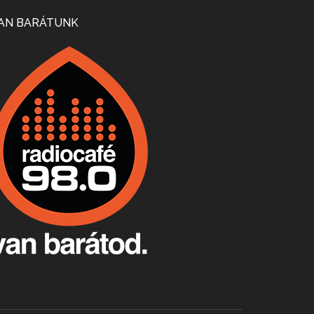
Mi lesz a magyar borágazattal, magyar borral? A kérdés több szempontból is releváns, a gazdasági, környezetei változások sürgős válaszokat igényelnek. Erről beszélgettünk Ercsey Dániellel.
AN BARÁTUNK
A nagy szakácsgeneráció 1. rész - Id. Marchal József és Dobos C. József
Apr 24, 2026 • 00:38:10
Új sorozatunkban a nagy magyarországi szakácsgeneráció tagjairól beszélgetünk: a sorozat első részében a francia születésű, de a magyar konyhára nagy hatást gyakorló Id. Marchal József, és egyik leghíresebb tanítványa, Dobos C. József az alanyaink.
Villány, kékfrankos, Jackfall
Apr 17, 2026 • 00:35:38
Szép nemzetközi versenyeredmények, izgalmas, könnyed, de tartalmas kékfrankosok és portugieserek: ezt a vonalat viszi ma a Jackfall. A lehetőségek mellett vannak azonban kihívások, bőven.
Boston, teadélután, bab és homár
Apr 9, 2026 • 00:37:17
Milyen és mennyi teát öntöttek a bostoni kikötő vizébe, több, mint 250 évvel ezelőtt? És hogy lett a homárból drága étel, amikor régen még a szegények eledele volt és annyi volt belőle, hogy a földekre is hordták tápnak?
Fermentáljunk, a testünk meghálálja!
Apr 3, 2026 • 00:36:07
Egyszerűen fogalmaza: vannak a bélrendszerünkben rossz baktériumok, meg vannak jók. A fermentált élelmiszerekkel a jókat hozzuk előnybe, ráadásul finomat is eszünk – mondja B. Király Györgyi.