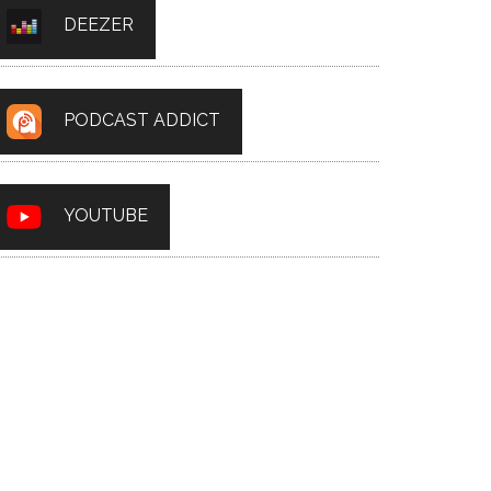
DEEZER
PODCAST ADDICT
YOUTUBE