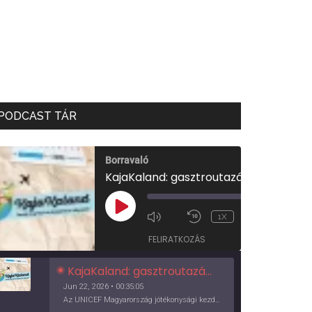
PODCAST TÁR
Borravaló
KajaKaland: gasztroutazás a föld körül
00:00
/
PLAY
1X
00:35:05
EPISODE
FELIRATKOZÁS
KajaKaland: gasztroutazás a föld körül
Jun 22, 2026 • 00:35:05
Az UNICEF Magyarország jótékonysági kezdeményezése izgalmas, egész éves világkörüli ízutazásra hív, igazi családi program és gasztroedukáció, illetve segítség a rászorulóknak is egyben.