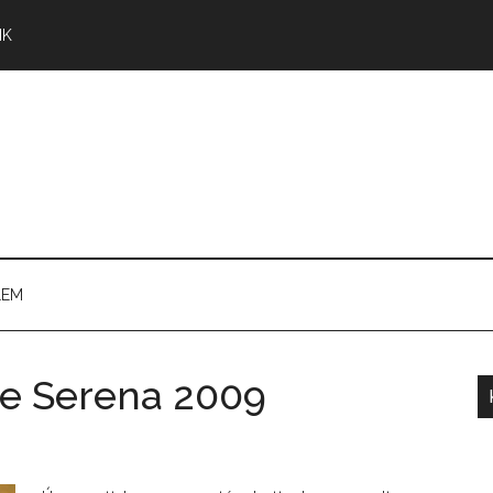
NK
LEM
se Serena 2009