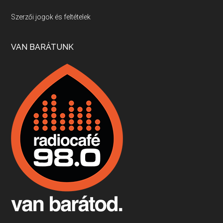
Villány, kékfrankos, Jackfall
Szerzői jogok és feltételek
Apr 17, 2026 • 00:35:38
Szép nemzetközi versenyeredmények, izgalmas, könnyed, de tartalmas kékfrankosok és portugieserek: ezt a vonalat viszi ma a Jackfall. A lehetőségek mellett vannak azonban kihívások, bőven.
VAN BARÁTUNK
Boston, teadélután, bab és homár
Apr 9, 2026 • 00:37:17
Milyen és mennyi teát öntöttek a bostoni kikötő vizébe, több, mint 250 évvel ezelőtt? És hogy lett a homárból drága étel, amikor régen még a szegények eledele volt és annyi volt belőle, hogy a földekre is hordták tápnak?
Fermentáljunk, a testünk meghálálja!
Apr 3, 2026 • 00:36:07
Egyszerűen fogalmaza: vannak a bélrendszerünkben rossz baktériumok, meg vannak jók. A fermentált élelmiszerekkel a jókat hozzuk előnybe, ráadásul finomat is eszünk – mondja B. Király Györgyi.