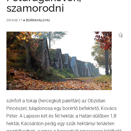
szamorodni
2014-02-17
●
BORRAVALO.HU
Új
színfolt a tokaji (hercegkúti palettán) az Obzidian
Pincészet, tulajdonosa egy borértő befektető, Kovács
Péter. A Lapison két és fél hektár, a Határi-dűlőben 1,8
hektár, Kácsárdon pedig egy szűk hektárnyi területen