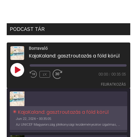
PODCAST TÁR
Borravaló
KajaKaland: gasztroutazás a föld körül
PLAY
1X
00:00
/
00:35:05
EPISODE
FELIRATKOZÁS
KajaKaland: gasztroutazás a föld körül 
Jun 22, 2026 • 00:35:05
Az UNICEF Magyarország jótékonysági kezdeményezése izgalmas, egész éves világkörüli ízutazásra hív, igazi családi program és gasztroedukáció, illetve segítség a rászorulóknak is egyben.