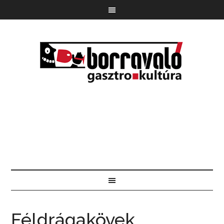
Féldrágakövek,