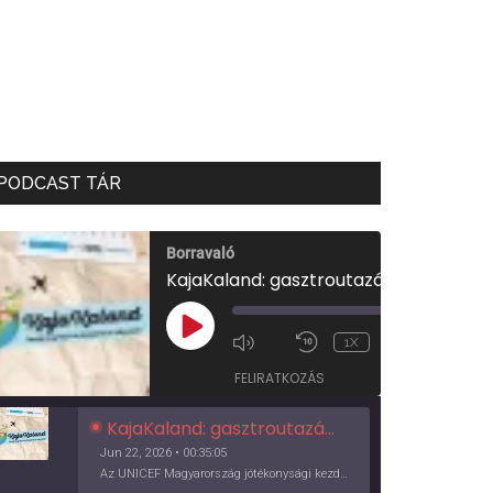
PODCAST TÁR
Borravaló
KajaKaland: gasztroutazás a föld körül
00:00
/
PLAY
1X
00:35:05
EPISODE
FELIRATKOZÁS
KajaKaland: gasztroutazás a föld körül
Jun 22, 2026 • 00:35:05
Az UNICEF Magyarország jótékonysági kezdeményezése izgalmas, egész éves világkörüli ízutazásra hív, igazi családi program és gasztroedukáció, illetve segítség a rászorulóknak is egyben.