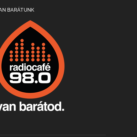
Mi lesz a magyar borágazattal, magyar borral? A kérdés több szempontból is releváns, a gazdasági, környezetei változások sürgős válaszokat igényelnek. Erről beszélgettünk Ercsey Dániellel.
AN BARÁTUNK
A nagy szakácsgeneráció 1. rész - Id. Marchal József és Dobos C. József
Apr 24, 2026 • 00:38:10
Új sorozatunkban a nagy magyarországi szakácsgeneráció tagjairól beszélgetünk: a sorozat első részében a francia születésű, de a magyar konyhára nagy hatást gyakorló Id. Marchal József, és egyik leghíresebb tanítványa, Dobos C. József az alanyaink.
Villány, kékfrankos, Jackfall
Apr 17, 2026 • 00:35:38
Szép nemzetközi versenyeredmények, izgalmas, könnyed, de tartalmas kékfrankosok és portugieserek: ezt a vonalat viszi ma a Jackfall. A lehetőségek mellett vannak azonban kihívások, bőven.
Boston, teadélután, bab és homár
Apr 9, 2026 • 00:37:17
Milyen és mennyi teát öntöttek a bostoni kikötő vizébe, több, mint 250 évvel ezelőtt? És hogy lett a homárból drága étel, amikor régen még a szegények eledele volt és annyi volt belőle, hogy a földekre is hordták tápnak?
Fermentáljunk, a testünk meghálálja!
Apr 3, 2026 • 00:36:07
Egyszerűen fogalmaza: vannak a bélrendszerünkben rossz baktériumok, meg vannak jók. A fermentált élelmiszerekkel a jókat hozzuk előnybe, ráadásul finomat is eszünk – mondja B. Király Györgyi.