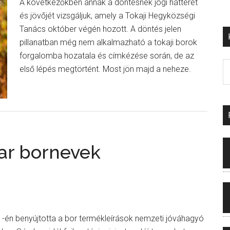
A következőkben annak a döntésnek jogi hátterét
és jövőjét vizsgáljuk, amely a Tokaji Hegyközségi
Tanács október végén hozott. A döntés jelen
pillanatban még nem alkalmazható a tokaji borok
forgalomba hozatala és címkézése során, de az
első lépés megtörtént. Most jön majd a neheze.
ar bornevek
1-én benyújtotta a bor termékleírások nemzeti jóváhagyó