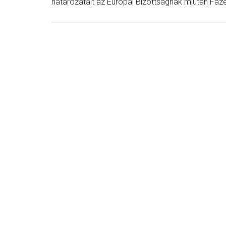
határozatait az Európai Bizottságnak miután Fazek