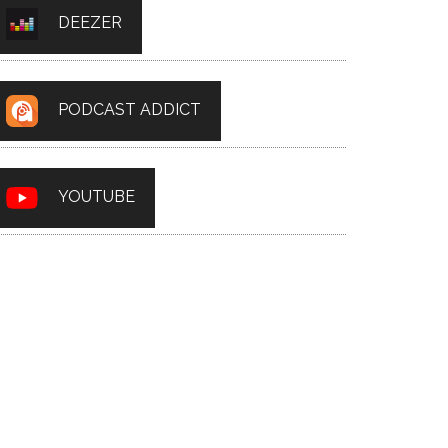
DEEZER
PODCAST ADDICT
YOUTUBE