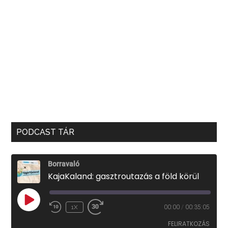
PODCAST TÁR
Borravaló
KajaKaland: gasztroutazás a föld körül
PLAY
1X
00:00
/
00:35:05
EPISODE
FELIRATKOZÁS