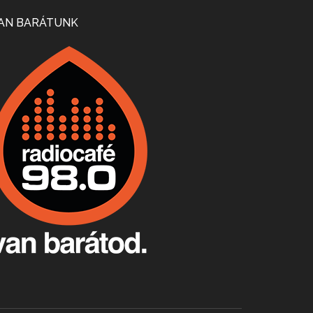
Mi lesz a magyar borágazattal, magyar borral? A kérdés több szempontból is releváns, a gazdasági, környezetei változások sürgős válaszokat igényelnek. Erről beszélgettünk Ercsey Dániellel.
AN BARÁTUNK
A nagy szakácsgeneráció 1. rész - Id. Marchal József és Dobos C. József
Apr 24, 2026 • 00:38:10
Új sorozatunkban a nagy magyarországi szakácsgeneráció tagjairól beszélgetünk: a sorozat első részében a francia születésű, de a magyar konyhára nagy hatást gyakorló Id. Marchal József, és egyik leghíresebb tanítványa, Dobos C. József az alanyaink.
Villány, kékfrankos, Jackfall
Apr 17, 2026 • 00:35:38
Szép nemzetközi versenyeredmények, izgalmas, könnyed, de tartalmas kékfrankosok és portugieserek: ezt a vonalat viszi ma a Jackfall. A lehetőségek mellett vannak azonban kihívások, bőven.
Boston, teadélután, bab és homár
Apr 9, 2026 • 00:37:17
Milyen és mennyi teát öntöttek a bostoni kikötő vizébe, több, mint 250 évvel ezelőtt? És hogy lett a homárból drága étel, amikor régen még a szegények eledele volt és annyi volt belőle, hogy a földekre is hordták tápnak?
Fermentáljunk, a testünk meghálálja!
Apr 3, 2026 • 00:36:07
Egyszerűen fogalmaza: vannak a bélrendszerünkben rossz baktériumok, meg vannak jók. A fermentált élelmiszerekkel a jókat hozzuk előnybe, ráadásul finomat is eszünk – mondja B. Király Györgyi.