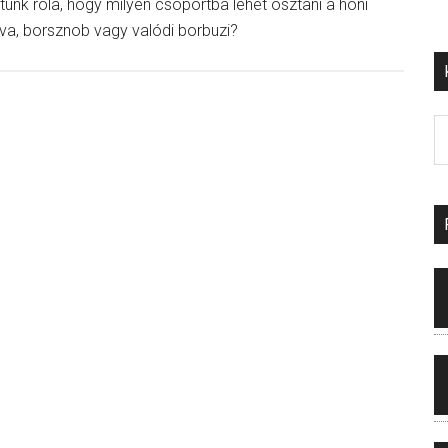
unk róla, hogy milyen csoportba lehet osztani a honi
va, borsznob vagy valódi borbuzi?