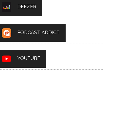
DEEZER
PODCAST ADDICT
YOUTUBE