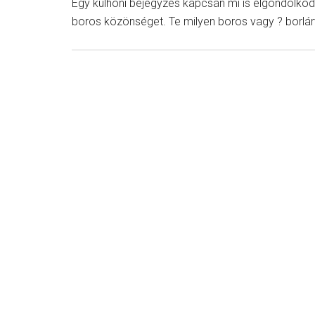
Egy külhoni bejegyzés kapcsán mi is elgondolkodt
boros közönséget. Te milyen boros vagy ? borlár