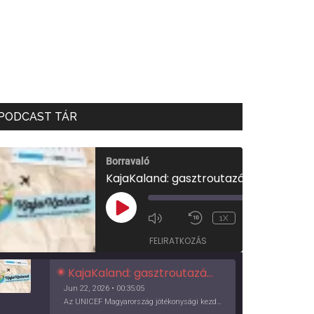
PODCAST TÁR
Borravaló
KajaKaland: gasztroutazás a föld körül
00:00
/
PLAY
1X
00:35:05
EPISODE
FELIRATKOZÁS
KajaKaland: gasztroutazás a föld körül
Jun 22, 2026 • 00:35:05
Az UNICEF Magyarország jótékonysági kezdeményezése izgalmas, egész éves világkörüli ízutazásra hív, igazi családi program és gasztroedukáció, illetve segítség a rászorulóknak is egyben.