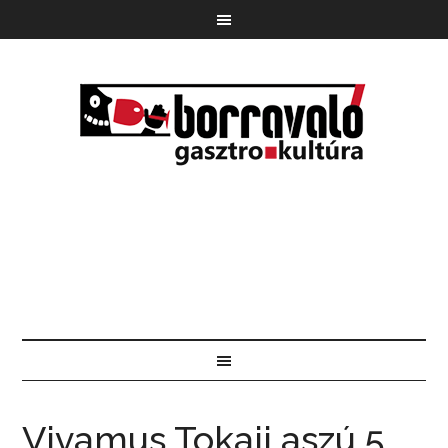
Vivamus Tokaji aszú 5