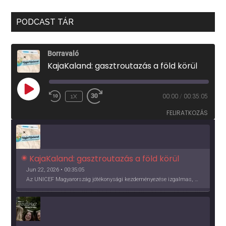
PODCAST TÁR
Borravaló
KajaKaland: gasztroutazás a föld körül
PLAY
1X
00:00
/
00:35:05
EPISODE
FELIRATKOZÁS
KajaKaland: gasztroutazás a föld körül 
Jun 22, 2026 • 00:35:05
Az UNICEF Magyarország jótékonysági kezdeményezése izgalmas, egész éves világkörüli ízutazásra hív, igazi családi program és gasztroedukáció, illetve segítség a rászorulóknak is egyben.