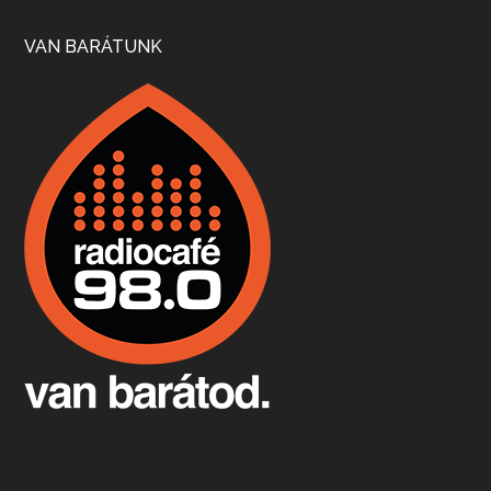
Szép nemzetközi versenyeredmények, izgalmas, könnyed, de tartalmas kékfrankosok és portugieserek: ezt a vonalat viszi ma a Jackfall. A lehetőségek mellett vannak azonban kihívások, bőven.
VAN BARÁTUNK
Boston, teadélután, bab és homár
Apr 9, 2026 • 00:37:17
Milyen és mennyi teát öntöttek a bostoni kikötő vizébe, több, mint 250 évvel ezelőtt? És hogy lett a homárból drága étel, amikor régen még a szegények eledele volt és annyi volt belőle, hogy a földekre is hordták tápnak?
Fermentáljunk, a testünk meghálálja!
Apr 3, 2026 • 00:36:07
Egyszerűen fogalmaza: vannak a bélrendszerünkben rossz baktériumok, meg vannak jók. A fermentált élelmiszerekkel a jókat hozzuk előnybe, ráadásul finomat is eszünk – mondja B. Király Györgyi.