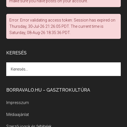
make sure you have posts on your account.
Vakon repülő borászatok
May 6, 2026 • 00:36:11
A hazai borágazat szerkezete komoly repedéseket mutat: a termelői, kereskedelmi, fogyasztási oldalon is jelentkeznek gondok, az állami szerepvállalás is több szempontból vet fel kérdéseket.
Error: Error validating access token: Session has expired on
Thursday, 30-Jul-26 21:26:05 PDT. The current time is
Saturday, 08-Aug-26 18:35:36 PDT.
Félig tele a pohár vagy félig üres?
Apr 29, 2026 • 00:34:29
KERESÉS
Mi lesz a magyar borágazattal, magyar borral? A kérdés több szempontból is releváns, a gazdasági, környezetei változások sürgős válaszokat igényelnek. Erről beszélgettünk Ercsey Dániellel.
A nagy szakácsgeneráció 1. rész - Id. 
Marchal József és Dobos C. József
BORRAVALO.HU – GASZTROKULTÚRA
Apr 24, 2026 • 00:38:10
Új sorozatunkban a nagy magyarországi szakácsgeneráció tagjairól beszélgetünk: a sorozat első részében a francia születésű, de a magyar konyhára nagy hatást gyakorló Id. Marchal József, és egyik leghíresebb tanítványa, Dobos C. József az alanyaink.
Impresszum
Médiaajánlat
Villány, kékfrankos, Jackfall
Szerzői jogok és feltételek