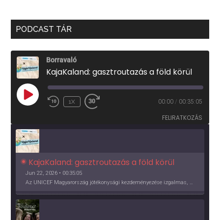
PODCAST TÁR
Borravaló
KajaKaland: gasztroutazás a föld körül
PLAY
1X
00:00
/
00:35:05
EPISODE
FELIRATKOZÁS
KajaKaland: gasztroutazás a föld körül 
Jun 22, 2026 • 00:35:05
Az UNICEF Magyarország jótékonysági kezdeményezése izgalmas, egész éves világkörüli ízutazásra hív, igazi családi program és gasztroedukáció, illetve segítség a rászorulóknak is egyben.