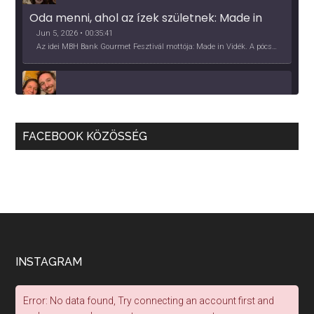
Oda menni, ahol az ízek születnek: Made in 
Vidék, Gourmet Fesztivál 2026
Jun 5, 2026 • 00:35:41
Az idei MBH Bank Gourmet Fesztivál mottója: Made in Vidék. A pócsmegyeri Papi, a mályinkai Iszkor és a szigligeti Villa Kabala tulajdonosai beszélnek arról, hogy mit jelentenek nekik a vidék ízei.
Több, mint vendéglő, közösség - a Kőleves 
sztori
May 27, 2026 • 00:40:09
FACEBOOK KÖZÖSSÉG
2026 nehéz év lesz, hangzik el a beszélgetésünk elején. Ez azért hangsúlyos, mert a vendéglátás a Covid pandémia óta túlélő üzemmódban van, de előtte is sorra jöttek a kihívások, pl. a munkaerőhiány, elvándorlás, bérezés kérdésében. A Kőleves tulajdonosaival beszélgettünk kihívásokról, lehetőségekről.
Apple Podcasts
Deezer
Podcast Addict
RSS
Spotify
RSS FEED
Nekünk borászoknak, együtt kell megoldást 
találnunk! - Mokos Péter
May 14, 2026 • 00:40:18
Mokos Péter beletanult a szakmába, közgazdászból lett borász, valódi startupper énnel áll a szakmához, a fitoplazma és a bormarketing terén is a közösségi fellépésben hisz.
INSTAGRAM
Error: No data found, Try connecting an account first and