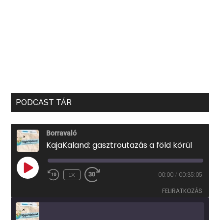
PODCAST TÁR
Borravaló
KajaKaland: gasztroutazás a föld körül
PLAY
1X
00:00
/
00:35:05
EPISODE
FELIRATKOZÁS