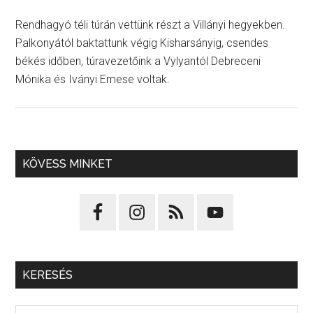
Rendhagyó téli túrán vettünk részt a Villányi hegyekben.
Palkonyától baktattunk végig Kisharsányig, csendes
békés időben, túravezetőink a Vylyantól Debreceni
Mónika és Iványi Emese voltak.
KÖVESS MINKET
KERESÉS