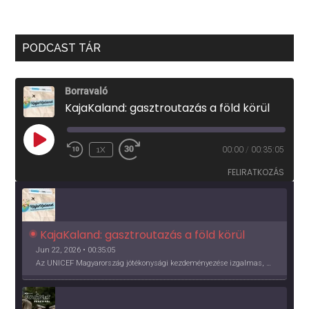
PODCAST TÁR
Borravaló
KajaKaland: gasztroutazás a föld körül
PLAY
1X
00:00
/
00:35:05
EPISODE
FELIRATKOZÁS
KajaKaland: gasztroutazás a föld körül 
Jun 22, 2026 • 00:35:05
Az UNICEF Magyarország jótékonysági kezdeményezése izgalmas, egész éves világkörüli ízutazásra hív, igazi családi program és gasztroedukáció, illetve segítség a rászorulóknak is egyben.