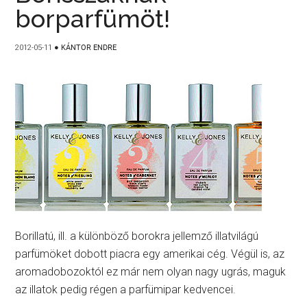
borparfümöt!
2012-05-11
●
KÁNTOR ENDRE
Borillatú, ill. a különböző borokra jellemző illatvilágú
parfümöket dobott piacra egy amerikai cég. Végül is, az
aromadobozoktól ez már nem olyan nagy ugrás, maguk
az illatok pedig régen a parfümipar kedvencei.