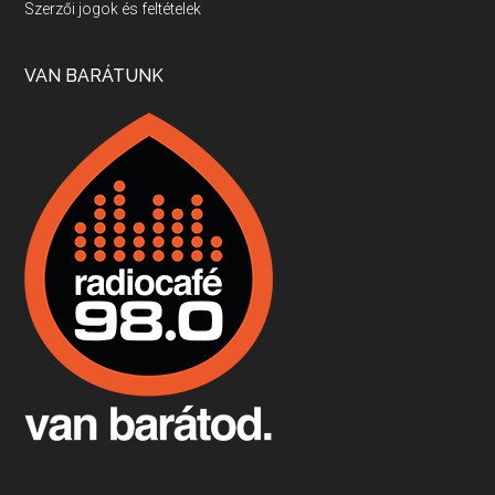
Szerzői jogok és feltételek
Apr 17, 2026 • 00:35:38
Szép nemzetközi versenyeredmények, izgalmas, könnyed, de tartalmas kékfrankosok és portugieserek: ezt a vonalat viszi ma a Jackfall. A lehetőségek mellett vannak azonban kihívások, bőven.
VAN BARÁTUNK
Boston, teadélután, bab és homár
Apr 9, 2026 • 00:37:17
Milyen és mennyi teát öntöttek a bostoni kikötő vizébe, több, mint 250 évvel ezelőtt? És hogy lett a homárból drága étel, amikor régen még a szegények eledele volt és annyi volt belőle, hogy a földekre is hordták tápnak?
Fermentáljunk, a testünk meghálálja!
Apr 3, 2026 • 00:36:07
Egyszerűen fogalmaza: vannak a bélrendszerünkben rossz baktériumok, meg vannak jók. A fermentált élelmiszerekkel a jókat hozzuk előnybe, ráadásul finomat is eszünk – mondja B. Király Györgyi.