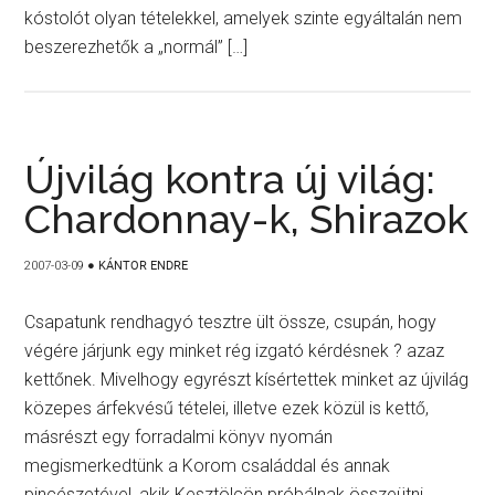
kóstolót olyan tételekkel, amelyek szinte egyáltalán nem
beszerezhetők a „normál” […]
Újvilág kontra új világ:
Chardonnay-k, Shirazok
2007-03-09
●
KÁNTOR ENDRE
Csapatunk rendhagyó tesztre ült össze, csupán, hogy
végére járjunk egy minket rég izgató kérdésnek ? azaz
kettőnek. Mivelhogy egyrészt kísértettek minket az újvilág
közepes árfekvésű tételei, illetve ezek közül is kettő,
másrészt egy forradalmi könyv nyomán
megismerkedtünk a Korom családdal és annak
pincészetével, akik Kesztölcön próbálnak összeütni