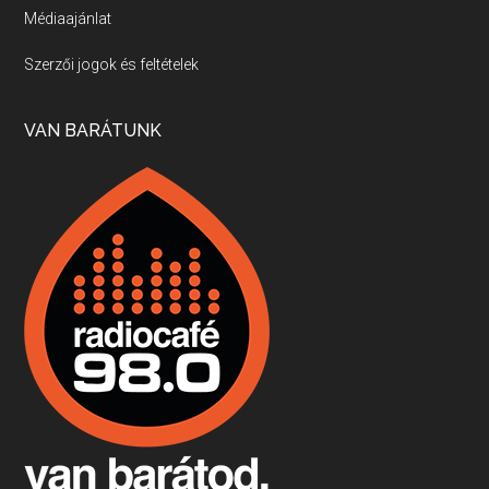
Médiaajánlat
Villány, kékfrankos, Jackfall
Szerzői jogok és feltételek
Apr 17, 2026 • 00:35:38
Szép nemzetközi versenyeredmények, izgalmas, könnyed, de tartalmas kékfrankosok és portugieserek: ezt a vonalat viszi ma a Jackfall. A lehetőségek mellett vannak azonban kihívások, bőven.
VAN BARÁTUNK
Boston, teadélután, bab és homár
Apr 9, 2026 • 00:37:17
Milyen és mennyi teát öntöttek a bostoni kikötő vizébe, több, mint 250 évvel ezelőtt? És hogy lett a homárból drága étel, amikor régen még a szegények eledele volt és annyi volt belőle, hogy a földekre is hordták tápnak?
Fermentáljunk, a testünk meghálálja!
Apr 3, 2026 • 00:36:07
Egyszerűen fogalmaza: vannak a bélrendszerünkben rossz baktériumok, meg vannak jók. A fermentált élelmiszerekkel a jókat hozzuk előnybe, ráadásul finomat is eszünk – mondja B. Király Györgyi.