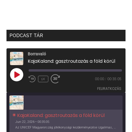
PODCAST TÁR
Borravaló
KajaKaland: gasztroutazás a föld körül
PLAY
1X
00:00
/
00:35:05
EPISODE
FELIRATKOZÁS
KajaKaland: gasztroutazás a föld körül 
Jun 22, 2026 • 00:35:05
Az UNICEF Magyarország jótékonysági kezdeményezése izgalmas, egész éves világkörüli ízutazásra hív, igazi családi program és gasztroedukáció, illetve segítség a rászorulóknak is egyben.