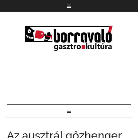
Az ausztrál gőzhenger