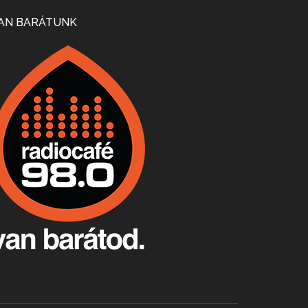
Mi lesz a magyar borágazattal, magyar borral? A kérdés több szempontból is releváns, a gazdasági, környezetei változások sürgős válaszokat igényelnek. Erről beszélgettünk Ercsey Dániellel.
AN BARÁTUNK
A nagy szakácsgeneráció 1. rész - Id. Marchal József és Dobos C. József
Apr 24, 2026 • 00:38:10
Új sorozatunkban a nagy magyarországi szakácsgeneráció tagjairól beszélgetünk: a sorozat első részében a francia születésű, de a magyar konyhára nagy hatást gyakorló Id. Marchal József, és egyik leghíresebb tanítványa, Dobos C. József az alanyaink.
Villány, kékfrankos, Jackfall
Apr 17, 2026 • 00:35:38
Szép nemzetközi versenyeredmények, izgalmas, könnyed, de tartalmas kékfrankosok és portugieserek: ezt a vonalat viszi ma a Jackfall. A lehetőségek mellett vannak azonban kihívások, bőven.
Boston, teadélután, bab és homár
Apr 9, 2026 • 00:37:17
Milyen és mennyi teát öntöttek a bostoni kikötő vizébe, több, mint 250 évvel ezelőtt? És hogy lett a homárból drága étel, amikor régen még a szegények eledele volt és annyi volt belőle, hogy a földekre is hordták tápnak?
Fermentáljunk, a testünk meghálálja!
Apr 3, 2026 • 00:36:07
Egyszerűen fogalmaza: vannak a bélrendszerünkben rossz baktériumok, meg vannak jók. A fermentált élelmiszerekkel a jókat hozzuk előnybe, ráadásul finomat is eszünk – mondja B. Király Györgyi.