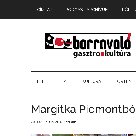
CÍMLAP
PODCAST ARCHÍVUM
RÓLU
ÉTEL
ITAL
KULTÚRA
TÖRTÉNE
Margitka Piemontbó
2011-04-13
●
KÁNTOR ENDRE