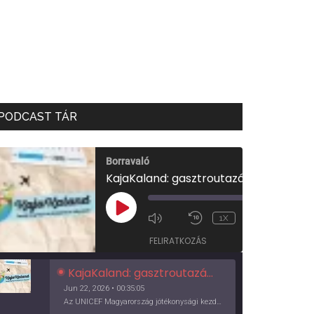
PODCAST TÁR
Borravaló
KajaKaland: gasztroutazás a föld körül
00:00
/
PLAY
1X
00:35:05
EPISODE
FELIRATKOZÁS
KajaKaland: gasztroutazás a föld körül
Jun 22, 2026 • 00:35:05
Az UNICEF Magyarország jótékonysági kezdeményezése izgalmas, egész éves világkörüli ízutazásra hív, igazi családi program és gasztroedukáció, illetve segítség a rászorulóknak is egyben.