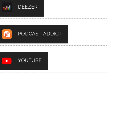
DEEZER
PODCAST ADDICT
YOUTUBE