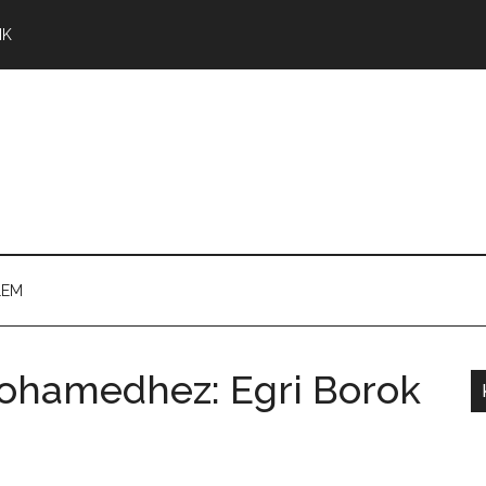
NK
LEM
Mohamedhez: Egri Borok