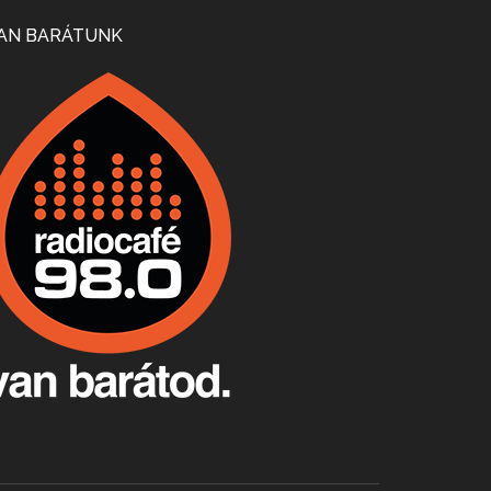
Mi lesz a magyar borágazattal, magyar borral? A kérdés több szempontból is releváns, a gazdasági, környezetei változások sürgős válaszokat igényelnek. Erről beszélgettünk Ercsey Dániellel.
AN BARÁTUNK
A nagy szakácsgeneráció 1. rész - Id. Marchal József és Dobos C. József
Apr 24, 2026 • 00:38:10
Új sorozatunkban a nagy magyarországi szakácsgeneráció tagjairól beszélgetünk: a sorozat első részében a francia születésű, de a magyar konyhára nagy hatást gyakorló Id. Marchal József, és egyik leghíresebb tanítványa, Dobos C. József az alanyaink.
Villány, kékfrankos, Jackfall
Apr 17, 2026 • 00:35:38
Szép nemzetközi versenyeredmények, izgalmas, könnyed, de tartalmas kékfrankosok és portugieserek: ezt a vonalat viszi ma a Jackfall. A lehetőségek mellett vannak azonban kihívások, bőven.
Boston, teadélután, bab és homár
Apr 9, 2026 • 00:37:17
Milyen és mennyi teát öntöttek a bostoni kikötő vizébe, több, mint 250 évvel ezelőtt? És hogy lett a homárból drága étel, amikor régen még a szegények eledele volt és annyi volt belőle, hogy a földekre is hordták tápnak?
Fermentáljunk, a testünk meghálálja!
Apr 3, 2026 • 00:36:07
Egyszerűen fogalmaza: vannak a bélrendszerünkben rossz baktériumok, meg vannak jók. A fermentált élelmiszerekkel a jókat hozzuk előnybe, ráadásul finomat is eszünk – mondja B. Király Györgyi.