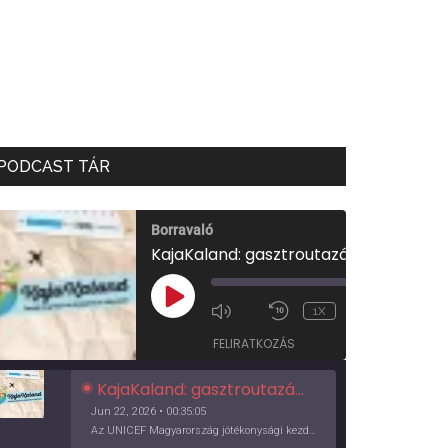
PODCAST TÁR
Borravaló
KajaKaland: gasztroutazás a föld körül
00:00
/
PLAY
1X
00:35:05
EPISODE
FELIRATKOZÁS
KajaKaland: gasztroutazás a föld körül
Jun 22, 2026 • 00:35:05
Az UNICEF Magyarország jótékonysági kezdeményezése izgalmas, egész éves világkörüli ízutazásra hív, igazi családi program és gasztroedukáció, illetve segítség a rászorulóknak is egyben.