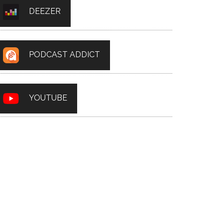
DEEZER
PODCAST ADDICT
YOUTUBE