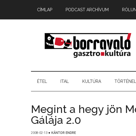
CÍMLAP
PODCAST ARCHÍVUM
RÓLU
ÉTEL
ITAL
KULTÚRA
TÖRTÉNE
Megint a hegy jön 
Gálája 2.0
2008-02-13
●
KÁNTOR ENDRE