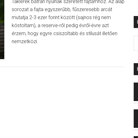
Taklerék bátran nyúlnak szeretett fajtámhoz. Az alap
sorozat a fajta egyszerűbb, fűszeresebb arcát
mutatja 2-3 ezer forint között (sajnos rég nem
kóstoltam), a reserve-ről pedig évről-évre azt
érzem, hogy egyre csiszoltabb és stílusát illetően
nemzetközi.