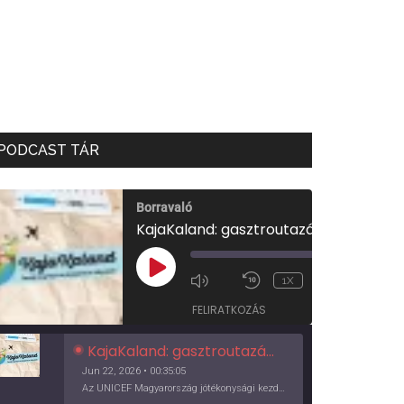
PODCAST TÁR
Borravaló
KajaKaland: gasztroutazás a föld körül
00:00
/
PLAY
1X
00:35:05
EPISODE
FELIRATKOZÁS
KajaKaland: gasztroutazás a föld körül
Jun 22, 2026 • 00:35:05
Az UNICEF Magyarország jótékonysági kezdeményezése izgalmas, egész éves világkörüli ízutazásra hív, igazi családi program és gasztroedukáció, illetve segítség a rászorulóknak is egyben.