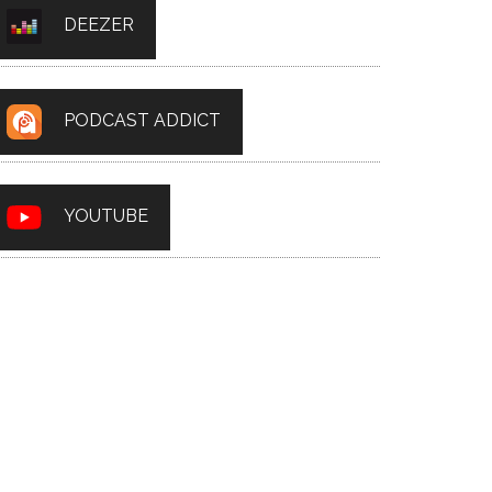
DEEZER
PODCAST ADDICT
YOUTUBE