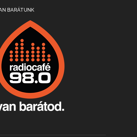
Mi lesz a magyar borágazattal, magyar borral? A kérdés több szempontból is releváns, a gazdasági, környezetei változások sürgős válaszokat igényelnek. Erről beszélgettünk Ercsey Dániellel.
AN BARÁTUNK
A nagy szakácsgeneráció 1. rész - Id. Marchal József és Dobos C. József
Apr 24, 2026 • 00:38:10
Új sorozatunkban a nagy magyarországi szakácsgeneráció tagjairól beszélgetünk: a sorozat első részében a francia születésű, de a magyar konyhára nagy hatást gyakorló Id. Marchal József, és egyik leghíresebb tanítványa, Dobos C. József az alanyaink.
Villány, kékfrankos, Jackfall
Apr 17, 2026 • 00:35:38
Szép nemzetközi versenyeredmények, izgalmas, könnyed, de tartalmas kékfrankosok és portugieserek: ezt a vonalat viszi ma a Jackfall. A lehetőségek mellett vannak azonban kihívások, bőven.
Boston, teadélután, bab és homár
Apr 9, 2026 • 00:37:17
Milyen és mennyi teát öntöttek a bostoni kikötő vizébe, több, mint 250 évvel ezelőtt? És hogy lett a homárból drága étel, amikor régen még a szegények eledele volt és annyi volt belőle, hogy a földekre is hordták tápnak?
Fermentáljunk, a testünk meghálálja!
Apr 3, 2026 • 00:36:07
Egyszerűen fogalmaza: vannak a bélrendszerünkben rossz baktériumok, meg vannak jók. A fermentált élelmiszerekkel a jókat hozzuk előnybe, ráadásul finomat is eszünk – mondja B. Király Györgyi.