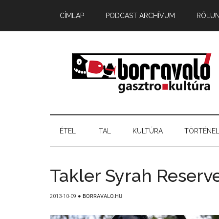
CÍMLAP
PODCAST ARCHÍVUM
RÓLU
ÉTEL
ITAL
KULTÚRA
TÖRTÉNE
Takler Syrah Reserv
2013-10-09
●
BORRAVALO.HU