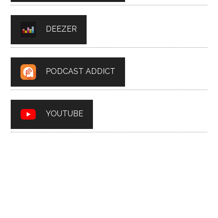
DEEZER
PODCAST ADDICT
YOUTUBE