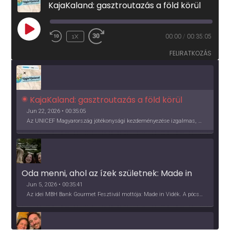
KajaKaland: gasztroutazás a föld körül
PLAY
1X
00:00
/
00:35:05
EPISODE
FELIRATKOZÁS
KajaKaland: gasztroutazás a föld körül 
Jun 22, 2026 • 00:35:05
Az UNICEF Magyarország jótékonysági kezdeményezése izgalmas, egész éves világkörüli ízutazásra hív, igazi családi program és gasztroedukáció, illetve segítség a rászorulóknak is egyben.
Oda menni, ahol az ízek születnek: Made in 
Vidék, Gourmet Fesztivál 2026
Jun 5, 2026 • 00:35:41
Az idei MBH Bank Gourmet Fesztivál mottója: Made in Vidék. A pócsmegyeri Papi, a mályinkai Iszkor és a szigligeti Villa Kabala tulajdonosai beszélnek arról, hogy mit jelentenek nekik a vidék ízei.