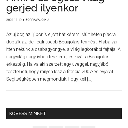
gerjed ilyenkor
2007-11-19
●
BORRAVALO.HU
Az új bor, az új bor is eljött hát kérem! Múlt héten piacra
dobták az idei legfrissebb Beaujolais-termést. Hiába van
itten nekünk a csabagyöngye, a világ legkorábbi fajtája. A
nagyvilág nagy ívben tesz erre, és kivár a Beaujolais
érkeztéig. Ha valaki szerzett egy üveggel, nagyjából
tesztelheti, hogy milyen lesz a francia 2007-es évjárat.
Segítségképpen megmondjuk, hogy kell […]
KÖVESS MINKET