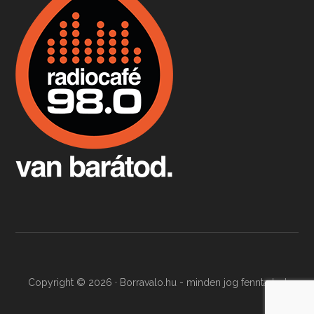
Apr 9, 2026 • 00:37:17
Milyen és mennyi teát öntöttek a bostoni kikötő vizébe, több, mint 250 évvel ezelőtt? És hogy lett a homárból drága étel, amikor régen még a szegények eledele volt és annyi volt belőle, hogy a földekre is hordták tápnak?
Fermentáljunk, a testünk meghálálja!
Apr 3, 2026 • 00:36:07
Egyszerűen fogalmaza: vannak a bélrendszerünkben rossz baktériumok, meg vannak jók. A fermentált élelmiszerekkel a jókat hozzuk előnybe, ráadásul finomat is eszünk – mondja B. Király Györgyi.
Copyright © 2026 · Borravalo.hu - minden jog fenntartva!