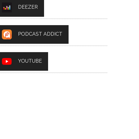
DEEZER
PODCAST ADDICT
YOUTUBE