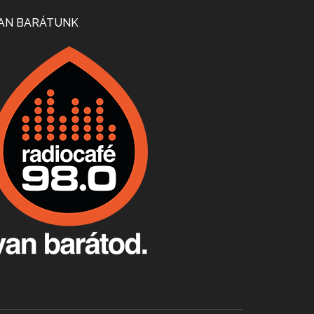
Mi lesz a magyar borágazattal, magyar borral? A kérdés több szempontból is releváns, a gazdasági, környezetei változások sürgős válaszokat igényelnek. Erről beszélgettünk Ercsey Dániellel.
AN BARÁTUNK
A nagy szakácsgeneráció 1. rész - Id. Marchal József és Dobos C. József
Apr 24, 2026 • 00:38:10
Új sorozatunkban a nagy magyarországi szakácsgeneráció tagjairól beszélgetünk: a sorozat első részében a francia születésű, de a magyar konyhára nagy hatást gyakorló Id. Marchal József, és egyik leghíresebb tanítványa, Dobos C. József az alanyaink.
Villány, kékfrankos, Jackfall
Apr 17, 2026 • 00:35:38
Szép nemzetközi versenyeredmények, izgalmas, könnyed, de tartalmas kékfrankosok és portugieserek: ezt a vonalat viszi ma a Jackfall. A lehetőségek mellett vannak azonban kihívások, bőven.
Boston, teadélután, bab és homár
Apr 9, 2026 • 00:37:17
Milyen és mennyi teát öntöttek a bostoni kikötő vizébe, több, mint 250 évvel ezelőtt? És hogy lett a homárból drága étel, amikor régen még a szegények eledele volt és annyi volt belőle, hogy a földekre is hordták tápnak?
Fermentáljunk, a testünk meghálálja!
Apr 3, 2026 • 00:36:07
Egyszerűen fogalmaza: vannak a bélrendszerünkben rossz baktériumok, meg vannak jók. A fermentált élelmiszerekkel a jókat hozzuk előnybe, ráadásul finomat is eszünk – mondja B. Király Györgyi.