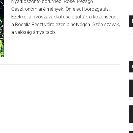
Nyárköszöntő borünnep. Rosé. Pezsgő.
Gasztronómiai élmények. Önfeledt borozgatás.
Ezekkel a hívószavakkal csalogatták a közönséget
a Rosalia Fesztiválra ezen a hétvégén. Szép szavak,
a valóság árnyaltabb.