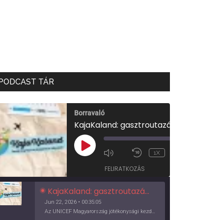
PODCAST TÁR
Borravaló
KajaKaland: gasztroutazás a föld körül
00:00
/
PLAY
1X
00:35:05
EPISODE
FELIRATKOZÁS
KajaKaland: gasztroutazás a föld körül
Jun 22, 2026 • 00:35:05
Az UNICEF Magyarország jótékonysági kezdeményezése izgalmas, egész éves világkörüli ízutazásra hív, igazi családi program és gasztroedukáció, illetve segítség a rászorulóknak is egyben.