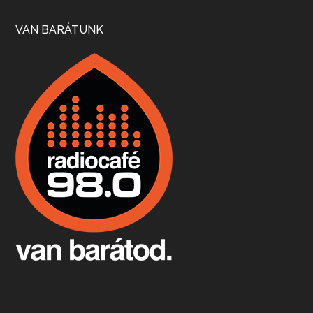
Szép nemzetközi versenyeredmények, izgalmas, könnyed, de tartalmas kékfrankosok és portugieserek: ezt a vonalat viszi ma a Jackfall. A lehetőségek mellett vannak azonban kihívások, bőven.
VAN BARÁTUNK
Boston, teadélután, bab és homár
Apr 9, 2026 • 00:37:17
Milyen és mennyi teát öntöttek a bostoni kikötő vizébe, több, mint 250 évvel ezelőtt? És hogy lett a homárból drága étel, amikor régen még a szegények eledele volt és annyi volt belőle, hogy a földekre is hordták tápnak?
Fermentáljunk, a testünk meghálálja!
Apr 3, 2026 • 00:36:07
Egyszerűen fogalmaza: vannak a bélrendszerünkben rossz baktériumok, meg vannak jók. A fermentált élelmiszerekkel a jókat hozzuk előnybe, ráadásul finomat is eszünk – mondja B. Király Györgyi.