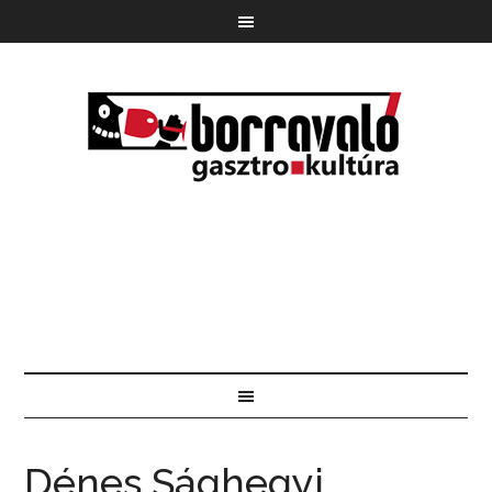
Dénes Sághegyi