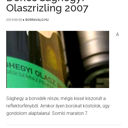
Olaszrizling 2007
2013-05-03
●
BORRAVALO.HU
A
Sághegy a borvidék része, mégis kissé kiszorult a
reflektorfényből. Amikor ilyen borokat kóstolok, úgy
gondolom alaptalanul. Somló maraton 7.