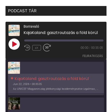
PODCAST TÁR
Borravaló
KajaKaland: gasztroutazás a föld körül
PLAY
1X
00:00
/
00:35:05
EPISODE
FELIRATKOZÁS
KajaKaland: gasztroutazás a föld körül 
Jun 22, 2026 • 00:35:05
Az UNICEF Magyarország jótékonysági kezdeményezése izgalmas, egész éves világkörüli ízutazásra hív, igazi családi program és gasztroedukáció, illetve segítség a rászorulóknak is egyben.