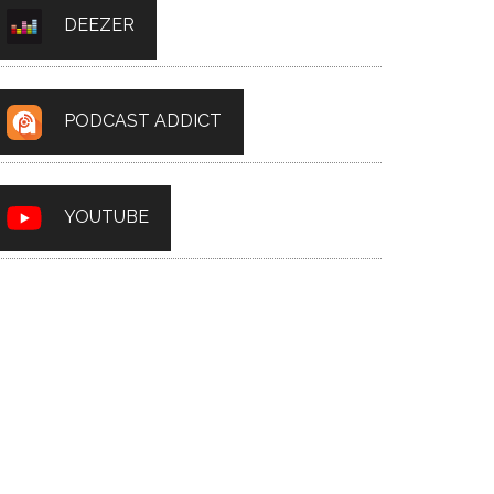
DEEZER
PODCAST ADDICT
YOUTUBE