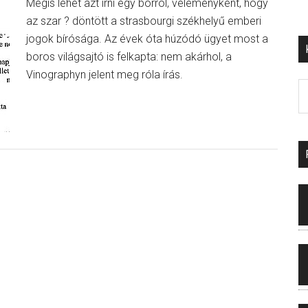
Mégis lehet azt írni egy borról, véleményként, hogy
az szar ? döntött a strasbourgi székhelyű emberi
jogok bírósága. Az évek óta húzódó ügyet most a
boros világsajtó is felkapta: nem akárhol, a
Vinographyn jelent meg róla írás.