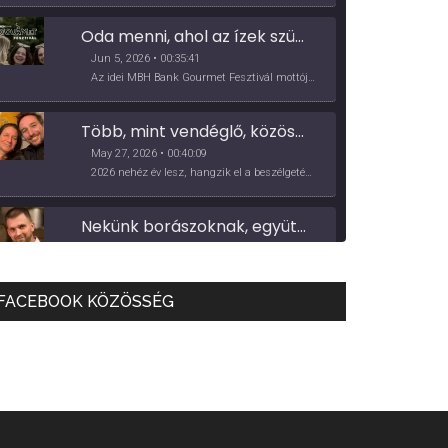
Oda menni, ahol az ízek születnek: Made in Vidék, Gourmet Fesztivál 2026
Jun 5, 2026 • 00:35:41
Az idei MBH Bank Gourmet Fesztivál mottója: Made in Vidék. A pócsmegyeri Papi, a mályinkai Iszkor és a szigligeti Villa Kabala tulajdonosai beszélnek arról, hogy mit jelentenek nekik a vidék ízei.
Több, mint vendéglő, közösség - a Kőleves sztori
May 27, 2026 • 00:40:09
2026 nehéz év lesz, hangzik el a beszélgetésünk elején. Ez azért hangsúlyos, mert a vendéglátás a Covid pandémia óta túlélő üzemmódban van, de előtte is sorra jöttek a kihívások, pl. a munkaerőhiány, elvándorlás, bérezés kérdésében. A Kőleves tulajdonosaival beszélgettünk kihívásokról, lehetőségekről.
Nekünk borászoknak, együtt kell megoldást találnunk! - Mokos Péter
May 14, 2026 • 00:40:18
Mokos Péter beletanult a szakmába, közgazdászból lett borász, valódi startupper énnel áll a szakmához, a fitoplazma és a bormarketing terén is a közösségi fellépésben hisz.
FACEBOOK KÖZÖSSÉG
Apple
Podcast
Vakon repülő borászatok
Deezer
Podcasts
Addict
May 6, 2026 • 00:36:11
RSS
Spotify
A hazai borágazat szerkezete komoly repedéseket mutat: a termelői, kereskedelmi, fogyasztási oldalon is jelentkeznek gondok, az állami szerepvállalás is több szempontból vet fel kérdéseket.
RSS FEED
Félig tele a pohár vagy félig üres?
Apr 29, 2026 • 00:34:29