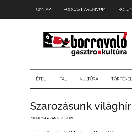
CÍMLAP
PODCAST ARCHÍVUM
RÓLU
ÉTEL
ITAL
KULTÚRA
TÖRTÉNE
Szarozásunk világhí
2011-07-24
●
KÁNTOR ENDRE